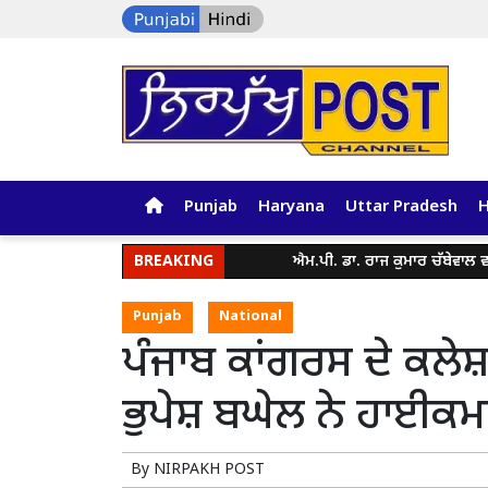
Punjab
Haryana
Uttar Pradesh
BREAKING
ਐਮ.ਪੀ. ਡਾ. ਰਾਜ ਕੁਮਾਰ ਚੱਬੇਵਾਲ ਵਲੋ ਘੁਮਾਣ-
Punjab
National
ਪੰਜਾਬ ਕਾਂਗਰਸ ਦੇ ਕਲੇਸ਼ 
ਭੁਪੇਸ਼ ਬਘੇਲ ਨੇ ਹਾਈਕਮਾ
By
NIRPAKH POST