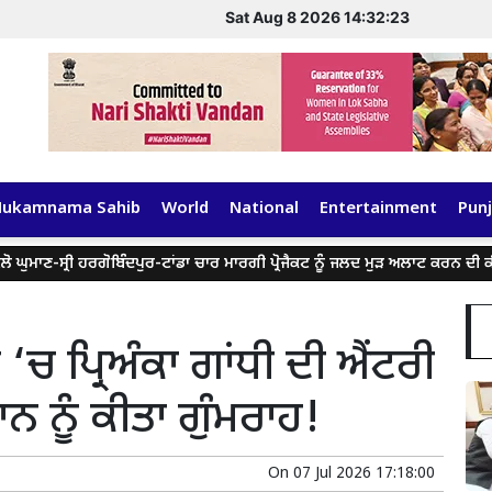
Sat Aug 8 2026 14:32:24
Hukamnama Sahib
World
National
Entertainment
Punj
ਸ੍ਰੀ ਹਰਗੋਬਿੰਦਪੁਰ-ਟਾਂਡਾ ਚਾਰ ਮਾਰਗੀ ਪ੍ਰੋਜੈਕਟ ਨੂੰ ਜਲਦ ਮੁੜ ਅਲਾਟ ਕਰਨ ਦੀ ਕੀਤੀ ਮੰਗ
‘ਚ ਪ੍ਰਿਅੰਕਾ ਗਾਂਧੀ ਦੀ ਐਂਟਰੀ
ਨ ਨੂੰ ਕੀਤਾ ਗੁੰਮਰਾਹ!
On
07 Jul 2026 17:18:00