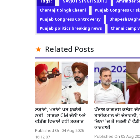
Tags:
NAVJOT SINGH SIDHU
Amrinder S
Charanjit Singh Channi
Punjab Congress Crisi
Punjab Congress Controversy
Bhupesh Baghe
Punjab politics breaking news
Channi camp v
Related Posts
ਲੜਾਂਗੇ, ਮਰਾਂਗੇ ਪਰ ਝੁਕਾਂਗੇ
ਪੰਜਾਬ ਕਾਂਗਰਸ ਕਲੇਸ਼: ਚੰਨੀ
ਨਹੀਂ ! ਸਾਬਕਾ CM ਚੰਨੀ ਅਤੇ
ਹਾਈਕਮਾਨ ਦੀ ਚੇਤਾਵਨੀ,
ਵੜਿੰਗ ਵਿਚਾਲੇ ਵਧੀ ਤਕਰਾਰ
ਦਿਨਾਂ 'ਚ ਹੋ ਸਕਦੀ ਹੈ ਵੱਡੀ
ਕਾਰਵਾਈ
Published On 04 Aug 2026
Published On 05 Aug 20
16:12:07