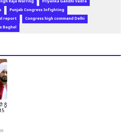
ingh Raja Warring
Priyanka Gandhi Vadra
s
Punjab Congress Infighting
l report
Congress high command Delhi
s Baghel
 ਨੂੰ
 15
26