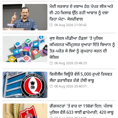
ਮੋਦੀ ਸਰਕਾਰ ਦੇ ਦਬਾਅ ਹੇਠ ਪੇਪਰ ਲੀਕ ਅਤੇ
ਈ-20 ਖ਼ਿਲਾਫ਼ ਉੱਠ ਰਹੀ ਆਵਾਜ਼ ਨੂੰ ਦਬਾ
ਰਿਹਾ ਮੇਟਾ- ਕੇਜਰੀਵਾਲ
06 Aug 2026 21:00:42
ਕੁਝ ਸੋਸ਼ਲ ਮੀਡੀਆ ਹੈਂਡਲਾਂ ’ਤੇ ਪੁਲਿਸ
ਕਮਿਸ਼ਨਰ ਅੰਮ੍ਰਿਤਸਰ ਦੁਆਰਾ ਦਿੱਤੇ ਬਿਆਨ ਨੂੰ
ਤੋੜ-ਮਰੋੜ ਕੇ ਲੋਕਾਂ ਨੂੰ ਗੁਮਰਾਹ ਕਰਨ ਦੀ
ਕੋਸ਼ਿਸ਼
06 Aug 2026 20:48:29
ਵਿਜੀਲੈਂਸ ਬਿਊਰੋ ਵੱਲੋਂ 5,000 ਰੁਪਏ ਰਿਸ਼ਵਤ
ਲੈਂਦਾ ਡਰਾਈਵਰ ਰੰਗੇ ਹੱਥੀਂ ਕਾਬੂ
06 Aug 2026 20:40:31
ਗੈਂਗਸਟਰਾਂ 'ਤੇ ਵਾਰ ਦਾ 198ਵਾਂ ਦਿਨ: ਪੰਜਾਬ
ਪੁਲਿਸ ਵੱਲੋਂ 633 ਥਾਈਂ ਛਾਪੇਮਾਰੀ; 420 ਕਾਬੂ