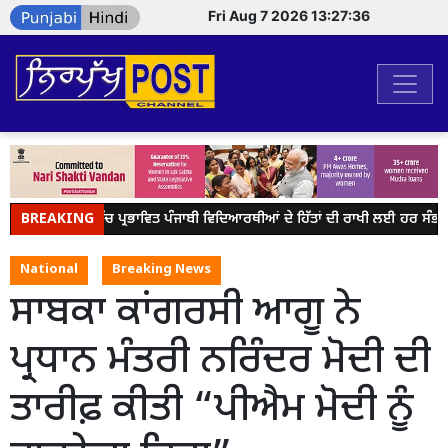
Fri Aug 7 2026 13:27:36
BREAKING
ਕੈਨੇਡਾ ਵਿੱਚ ਪ੍ਰਭਾਵਿਤ ਪੰਜਾਬੀ ਵਿਦਿਆਰਥੀਆਂ ਦੇ ਹਿੱਤਾਂ ਦੀ ਰਾਖੀ ਲਈ ਹਰ ਸੰਭ
National
Breaking News
ਸਾਬਕਾ ਕਾਂਗਰਸੀ ਆਗੂ ਨੇ
ਪ੍ਰਧਾਨ ਮੰਤਰੀ ਨਰਿੰਦਰ ਮੋਦੀ ਦੀ
ਤਾਰੀਫ਼ ਕੀਤੀ “ਪੀਐਮ ਮੋਦੀ ਨੂੰ