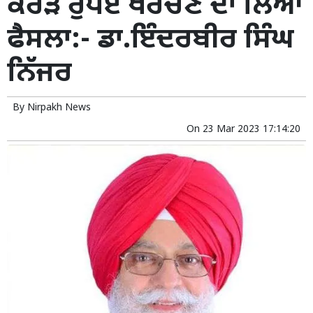
ਕਰੋੜ ਰੁਪਏ ਖਰਚਣ ਦਾ ਲਿਆ
ਫੈਸਲਾ:- ਡਾ.ਇੰਦਰਬੀਰ ਸਿੰਘ
ਨਿੱਜਰ
By
Nirpakh News
On
23 Mar 2023 17:14:20