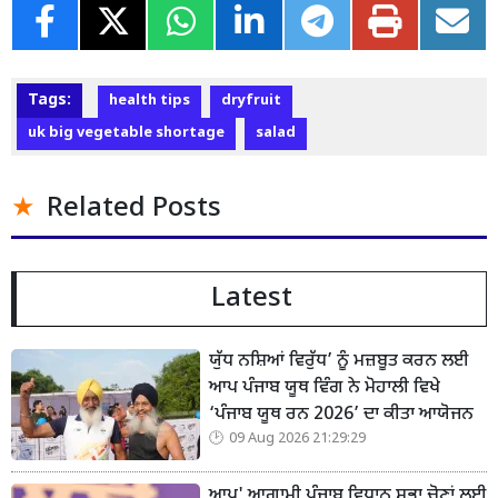
Tags:
health tips
dryfruit
uk big vegetable shortage
salad
Related Posts
Latest
ਯੁੱਧ ਨਸ਼ਿਆਂ ਵਿਰੁੱਧ’ ਨੂੰ ਮਜ਼ਬੂਤ ਕਰਨ ਲਈ
ਆਪ ਪੰਜਾਬ ਯੂਥ ਵਿੰਗ ਨੇ ਮੋਹਾਲੀ ਵਿਖੇ
‘ਪੰਜਾਬ ਯੂਥ ਰਨ 2026’ ਦਾ ਕੀਤਾ ਆਯੋਜਨ
09 Aug 2026 21:29:29
ਆਪ' ਆਗਾਮੀ ਪੰਜਾਬ ਵਿਧਾਨ ਸਭਾ ਚੋਣਾਂ ਲਈ