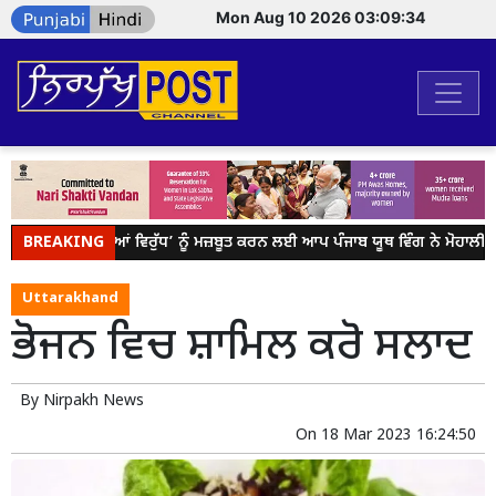
Mon Aug 10 2026 03:09:34
BREAKING
ਯੁੱਧ ਨਸ਼ਿਆਂ ਵਿਰੁੱਧ’ ਨੂੰ ਮਜ਼ਬੂਤ ਕਰਨ ਲਈ ਆਪ ਪੰਜਾਬ ਯੂਥ ਵਿੰਗ ਨੇ ਮੋਹਾਲੀ 
Uttarakhand
ਭੋਜਨ ਵਿਚ ਸ਼ਾਮਿਲ ਕਰੋ ਸਲਾਦ
By
Nirpakh News
On
18 Mar 2023 16:24:50