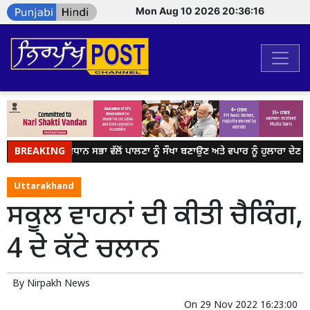
Mon Aug 10 2026 20:36:16
BREAKING
ਪੰਜਾਬ ਵਿਧਾਨ ਸਭਾ ਵੱਲੋਂ ਪਾਲਣਾ ਨੂੰ ਸੌਖਾ ਬਣਾਉਣ ਅਤੇ ਵਪਾਰ ਨੂੰ ਹੁਲਾਰਾ ਦੇਣ 
Uttarakhand
ਸਕੂਲ ਵਾਹਨਾਂ ਦੀ ਕੀਤੀ ਚੈਕਿੰਗ,
4 ਦੇ ਕੱਟੇ ਚਲਾਨ
By
Nirpakh News
On
29 Nov 2022 16:23:00