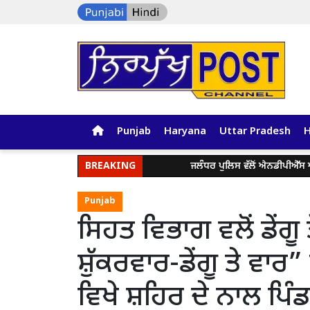
Punjab
Haryana
Uttar Pradesh
BREAKING
ਜਲੰਧਰ ਪੁਲਿਸ ਵੱਲੋਂ ਐਨਡੀਪੀਐੱਸ ਐਕਟ ਤਹਿਤ 1
Punjab
ਸਿਹਤ ਵਿਭਾਗ ਵਲੋਂ ਡੇਂਗ
ਸ਼ੁੱਕਰਵਾਰ-ਡੇਂਗੂ ਤੇ ਵਾਰ”
ਵਿਖੇ ਸ਼ਹਿਰ ਦੇ ਨਾਲ ਪਿੰਡਾ