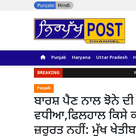
Punjab
Haryana
Uttar Pradesh
BREAKING
ਜਲੰਧਰ ਪੁ
Punjab
ਬਾਰਸ਼ ਪੈਣ ਨਾਲ ਝੋਨੇ ਦ
ਵਧੀਆ,ਫਿਲਹਾਲ ਕਿਸੇ ਕ
ਜ਼ਰੂਰਤ ਨਹੀਂ: ਮੁੱਖ ਖੇਤ