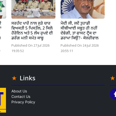
ੀ
ਸਰਹੱਦ ਪਾਰੋਂ ਨਾਲ ਜੁੜੇ ਚਾਰ
ਮੋਦੀ ਜੀ, ਜਦੋਂ ਤੁਹਾਡੀ
ਂ
ਵਿਅਕਤੀ 5 ਪਿਸਤੌਲ, 2 ਕਿਲੋ
ਸੀਬੀਆਈ ਸਬੂਤ ਹੀ ਨਹੀਂ
ਹੈਰੋਇਨ ਅਤੇ 5 ਲੱਖ ਰੁਪਏ ਦੀ
ਦੇਵੇਗੀ, ਤਾਂ ਫਾਸਟ ਟ੍ਰੈਕ ਦਾ
ਤ
ਡਰੱਗ ਮਨੀ ਸਮੇਤ ਕਾਬੂ
ਡਰਾਮਾ ਕਿਉਂ?- ਕੇਜਰੀਵਾਲ
Published On 27 Jul 2026
Published On 24 Jul 2026
6
19:35:52
20:55:11
Links
About Us
Contact Us
Privacy Policy