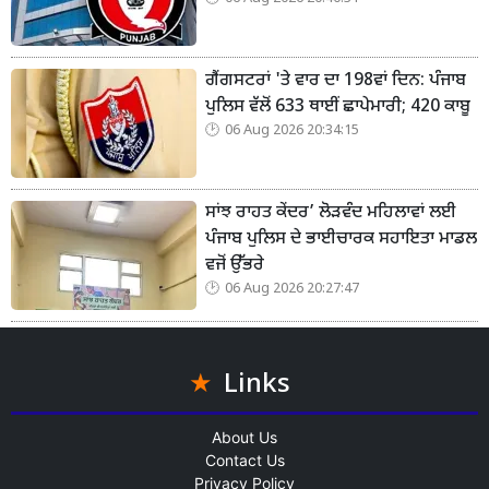
ਗੈਂਗਸਟਰਾਂ 'ਤੇ ਵਾਰ ਦਾ 198ਵਾਂ ਦਿਨ: ਪੰਜਾਬ
ਪੁਲਿਸ ਵੱਲੋਂ 633 ਥਾਈਂ ਛਾਪੇਮਾਰੀ; 420 ਕਾਬੂ
06 Aug 2026 20:34:15
ਸਾਂਝ ਰਾਹਤ ਕੇਂਦਰ’ ਲੋੜਵੰਦ ਮਹਿਲਾਵਾਂ ਲਈ
ਪੰਜਾਬ ਪੁਲਿਸ ਦੇ ਭਾਈਚਾਰਕ ਸਹਾਇਤਾ ਮਾਡਲ
ਵਜੋਂ ਉੱਭਰੇ
06 Aug 2026 20:27:47
Links
About Us
Contact Us
Privacy Policy