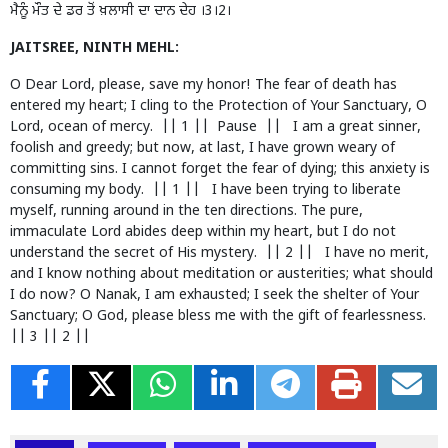
ਮੈਨੂੰ ਮੌਤ ਦੇ ਡਰ ਤੋਂ ਖ਼ਲਾਸੀ ਦਾ ਦਾਨ ਦੇਹ ।3।2।
JAITSREE, NINTH MEHL:
O Dear Lord, please, save my honor! The fear of death has
entered my heart; I cling to the Protection of Your Sanctuary, O
Lord, ocean of mercy. || 1 || Pause || I am a great sinner,
foolish and greedy; but now, at last, I have grown weary of
committing sins. I cannot forget the fear of dying; this anxiety is
consuming my body. || 1 || I have been trying to liberate
myself, running around in the ten directions. The pure,
immaculate Lord abides deep within my heart, but I do not
understand the secret of His mystery. || 2 || I have no merit,
and I know nothing about meditation or austerities; what should
I do now? O Nanak, I am exhausted; I seek the shelter of Your
Sanctuary; O God, please bless me with the gift of fearlessness.
|| 3 || 2 ||