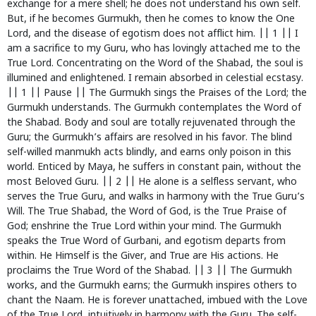
exchange for a mere shell; he does not understand his own self.
But, if he becomes Gurmukh, then he comes to know the One
Lord, and the disease of egotism does not afflict him. || 1 || I
am a sacrifice to my Guru, who has lovingly attached me to the
True Lord. Concentrating on the Word of the Shabad, the soul is
illumined and enlightened. I remain absorbed in celestial ecstasy.
|| 1 || Pause || The Gurmukh sings the Praises of the Lord; the
Gurmukh understands. The Gurmukh contemplates the Word of
the Shabad. Body and soul are totally rejuvenated through the
Guru; the Gurmukh’s affairs are resolved in his favor. The blind
self-willed manmukh acts blindly, and earns only poison in this
world. Enticed by Maya, he suffers in constant pain, without the
most Beloved Guru. || 2 || He alone is a selfless servant, who
serves the True Guru, and walks in harmony with the True Guru’s
Will. The True Shabad, the Word of God, is the True Praise of
God; enshrine the True Lord within your mind. The Gurmukh
speaks the True Word of Gurbani, and egotism departs from
within. He Himself is the Giver, and True are His actions. He
proclaims the True Word of the Shabad. || 3 || The Gurmukh
works, and the Gurmukh earns; the Gurmukh inspires others to
chant the Naam. He is forever unattached, imbued with the Love
of the True Lord, intuitively in harmony with the Guru. The self-