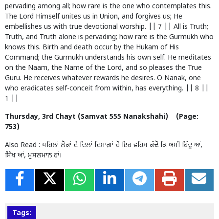
pervading among all; how rare is the one who contemplates this.
The Lord Himself unites us in Union, and forgives us; He
embellishes us with true devotional worship. || 7 || All is Truth;
Truth, and Truth alone is pervading; how rare is the Gurmukh who
knows this. Birth and death occur by the Hukam of His
Command; the Gurmukh understands his own self. He meditates
on the Naam, the Name of the Lord, and so pleases the True
Guru. He receives whatever rewards he desires. O Nanak, one
who eradicates self-conceit from within, has everything. || 8 ||
1 ||
Thursday, 3rd Chayt (Samvat 555 Nanakshahi) (Page:
753)
Also Read :
ਪਹਿਲਾਂ ਲੋਕਾਂ ਦੇ ਦਿਲਾਂ ਦਿਮਾਗ਼ਾਂ ਚੋਂ ਇਹ ਵਹਿਮ ਕੱਢੋ ਕਿ ਅਸੀਂ ਹਿੰਦੂ ਆਂ,
ਸਿੱਖ ਆਂ, ਮੁਸਲਮਾਨ ਹਾਂ।
Tags: