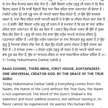
ਦੇ ਨਾਮ ਵਿਚ ਪਿਆਰ ਕਰਨ ਲੱਗ ਪੈਂਦਾ ਹੈ । ਕੋਈ ਵਿਰਲਾ ਮਨੁੱਖ (ਗੁਰੂ ਦੀ ਸਰਨ ਪੈ ਕੇ) ਇਹ
ਵਿਚਾਰ ਕਰਦਾ ਹੈ ਕਿ ਸਾਰੀ ਸ੍ਰਿਸ਼ਟੀ ਵਿਚ ਸਦਾ-ਥਿਰ ਰਹਿਣ ਵਾਲਾ ਪਰਮਾਤਮਾ ਹੀ ਵੱਸਦਾ ਹੈ ।
(ਅਜੇਹੇ ਮਨੁੱਖ ਨੂੰ) ਜਦੋਂ ਪ੍ਰਭੂ ਆਪ ਹੀ ਆਪਣੇ ਚਰਨਾਂ ਵਿਚ ਜੋੜਦਾ ਹੈ, ਤਾਂ ਉਸ ਉਤੇ ਬਖ਼ਸ਼ਸ਼
ਕਰਦਾ ਹੈ, ਸਦਾ-ਥਿਰ ਰਹਿਣ ਵਾਲੀ ਆਪਣੀ ਭਗਤੀ ਦੇ ਕੇ ਉਸ ਦਾ ਜੀਵਨ ਸੋਹਣਾ ਬਣਾ ਦੇਂਦਾ ਹੈ
।੭। ਹੇ ਭਾਈ! ਕੋਈ ਵਿਰਲਾ ਮਨੁੱਖ ਗੁਰੂ ਦੀ ਸਰਨ ਪੈ ਕੇ ਸਮਝਦਾ ਹੈ ਕਿ ਹਰ ਥਾਂ ਸਦਾ ਕਾਇਮ
ਰਹਿਣ ਵਾਲਾ ਪਰਮਾਤਮਾ ਹੀ ਕੰਮ ਕਰ ਰਿਹਾ ਹੈ । ਜਗਤ ਵਿਚ ਜੰਮਣਾ ਮਰਨਾ ਭੀ ਉਸੇ ਦੇ ਹੁਕਮ
ਵਿਚ ਚੱਲ ਰਿਹਾ ਹੈ । ਗੁਰੂ ਦੀ ਸਰਨ ਪੈਣ ਵਾਲਾ ਉਹ ਮਨੁੱਖ ਆਪਣੇ ਆਤਮਕ ਜੀਵਨ ਨੂੰ
ਪੜਤਾਲਦਾ ਰਹਿੰਦਾ ਹੈ । ਜਦੋਂ ਉਹ ਮਨੁੱਖ ਪਰਮਾਤਮਾ ਦਾ ਨਾਮ ਸਿਮਰਨਾ ਸ਼ੁਰੂ ਕਰਦਾ ਹੈ ਤਾਂ ਉਹ
ਗੁਰੂ ਨੂੰ ਪਿਆਰਾ ਲੱਗਣ ਲੱਗ ਪੈਂਦਾ ਹੈ, ਫਿਰ ਉਹ ਜੇਹੜੀ ਮੁਰਾਦ ਮੰਗਦਾ ਹੈ ਉਹੀ ਹਾਸਲ ਕਰ
ਲੈਂਦਾ ਹੈ । ਹੇ ਨਾਨਕ! (ਆਖ—) ਜੇਹੜਾ ਮਨੁੱਖ (ਗੁਰੂ ਦੀ ਸਰਨ ਪੈ ਕੇ) ਆਪਣੇ ਅੰਦਰੋਂ ਆਪਾ-
ਭਾਵ ਦੂਰ ਕਰ ਲੈਂਦਾ ਹੈ, ਉਸ ਦਾ ਆਤਮਕ ਜੀਵਨ ਦਾ ਸਾਰਾ ਸਰਮਾਇਆ ਬਚਿਆ ਰਹਿੰਦਾ ਹੈ ।੮।
੧। Today Hukumnama Darbar Sahib ji
RAAG SOOHEE, THIRD MEHL, FIRST HOUSE, ASHTAPADEES:
ONE UNIVERSAL CREATOR GOD. BY THE GRACE OF THE TRUE
GURU:
Today Hukumnama Darbar Sahib ji Everything comes from the
Naam, the Name of the Lord; without the True Guru, the Naam
is not experienced. The Word of the Guru’s Shabad is the
sweetest and most sublime essence, but without tasting it, its
flavor cannot be experienced. He wastes this human life in