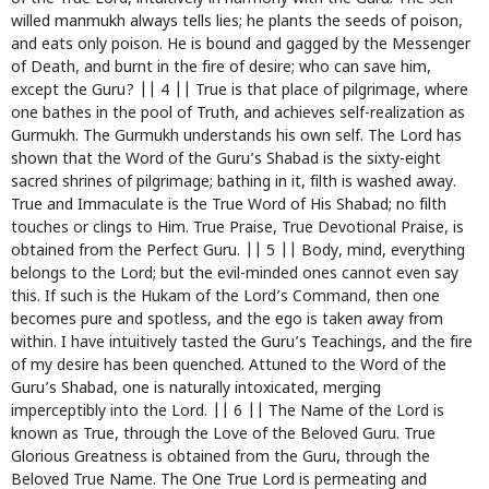
willed manmukh always tells lies; he plants the seeds of poison,
and eats only poison. He is bound and gagged by the Messenger
of Death, and burnt in the fire of desire; who can save him,
except the Guru? || 4 || True is that place of pilgrimage, where
one bathes in the pool of Truth, and achieves self-realization as
Gurmukh. The Gurmukh understands his own self. The Lord has
shown that the Word of the Guru’s Shabad is the sixty-eight
sacred shrines of pilgrimage; bathing in it, filth is washed away.
True and Immaculate is the True Word of His Shabad; no filth
touches or clings to Him. True Praise, True Devotional Praise, is
obtained from the Perfect Guru. || 5 || Body, mind, everything
belongs to the Lord; but the evil-minded ones cannot even say
this. If such is the Hukam of the Lord’s Command, then one
becomes pure and spotless, and the ego is taken away from
within. I have intuitively tasted the Guru’s Teachings, and the fire
of my desire has been quenched. Attuned to the Word of the
Guru’s Shabad, one is naturally intoxicated, merging
imperceptibly into the Lord. || 6 || The Name of the Lord is
known as True, through the Love of the Beloved Guru. True
Glorious Greatness is obtained from the Guru, through the
Beloved True Name. The One True Lord is permeating and