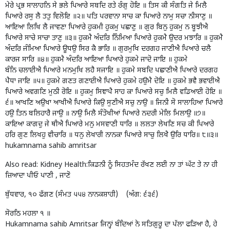
ਮੇਰੇ ਪ੍ਰਭ ਸਾਲਾਹਨਿ ਸੇ ਭਲੇ ਪਿਆਰੇ ਸਬਦਿ ਰਤੇ ਰੰਗੁ ਹੋਇ ॥ ਤਿਸ ਕੀ ਸੰਗਤਿ ਜੇ ਮਿਲੈ
ਪਿਆਰੇ ਰਸੁ ਲੈ ਤਤੁ ਵਿਲੋਇ ॥੨॥ ਪਤਿ ਪਰਵਾਨਾ ਸਾਚ ਕਾ ਪਿਆਰੇ ਨਾਮੁ ਸਚਾ ਨੀਸਾਣੁ ॥
ਆਇਆ ਲਿਖਿ ਲੈ ਜਾਵਣਾ ਪਿਆਰੇ ਹੁਕਮੀ ਹੁਕਮੁ ਪਛਾਣੁ ॥ ਗੁਰ ਬਿਨੁ ਹੁਕਮੁ ਨ ਬੂਝੀਐ
ਪਿਆਰੇ ਸਾਚੇ ਸਾਚਾ ਤਾਣੁ ॥੩॥ ਹੁਕਮੈ ਅੰਦਰਿ ਨਿੰਮਿਆ ਪਿਆਰੇ ਹੁਕਮੈ ਉਦਰ ਮਝਾਰਿ ॥ ਹੁਕਮੈ
ਅੰਦਰਿ ਜੰਮਿਆ ਪਿਆਰੇ ਊਧਉ ਸਿਰ ਕੈ ਭਾਰਿ ॥ ਗੁਰਮੁਖਿ ਦਰਗਹ ਜਾਣੀਐ ਪਿਆਰੇ ਚਲੈ
ਕਾਰਜ ਸਾਰਿ ॥੪॥ ਹੁਕਮੈ ਅੰਦਰਿ ਆਇਆ ਪਿਆਰੇ ਹੁਕਮੇ ਜਾਦੋ ਜਾਇ ॥ ਹੁਕਮੇ
ਬੰਨਿ ਚਲਾਈਐ ਪਿਆਰੇ ਮਨਮੁਖਿ ਲਹੈ ਸਜਾਇ ॥ ਹੁਕਮੇ ਸਬਦਿ ਪਛਾਣੀਐ ਪਿਆਰੇ ਦਰਗਹ
ਪੈਧਾ ਜਾਇ ॥੫॥ ਹੁਕਮੇ ਗਣਤ ਗਣਾਈਐ ਪਿਆਰੇ ਹੁਕਮੇ ਹਉਮੈ ਦੋਇ ॥ ਹੁਕਮੇ ਭਵੈ ਭਵਾਈਐ
ਪਿਆਰੇ ਅਵਗਣਿ ਮੁਠੀ ਰੋਇ ॥ ਹੁਕਮੁ ਸਿਞਾਪੈ ਸਾਹ ਕਾ ਪਿਆਰੇ ਸਚੁ ਮਿਲੈ ਵਡਿਆਈ ਹੋਇ ॥
੬॥ ਆਖਣਿ ਅਉਖਾ ਆਖੀਐ ਪਿਆਰੇ ਕਿਉ ਸੁਣੀਐ ਸਚੁ ਨਾਉ ॥ ਜਿਨੀ ਸੋ ਸਾਲਾਹਿਆ ਪਿਆਰੇ
ਹਉ ਤਿਨ ਬਲਿਹਾਰੈ ਜਾਉ ॥ ਨਾਉ ਮਿਲੈ ਸੰਤੋਖੀਆਂ ਪਿਆਰੇ ਨਦਰੀ ਮੇਲਿ ਮਿਲਾਉ ॥੭॥
ਕਾਇਆ ਕਾਗਦੁ ਜੇ ਥੀਐ ਪਿਆਰੇ ਮਨੁ ਮਸਵਾਣੀ ਧਾਰਿ ॥ ਲਲਤਾ ਲੇਖਣਿ ਸਚ ਕੀ ਪਿਆਰੇ
ਹਰਿ ਗੁਣ ਲਿਖਹੁ ਵੀਚਾਰਿ ॥ ਧਨੁ ਲੇਖਾਰੀ ਨਾਨਕਾ ਪਿਆਰੇ ਸਾਚੁ ਲਿਖੈ ਉਰਿ ਧਾਰਿ॥ ੮॥੩॥
hukamnama sahib amritsar
Also read:
Kidney Health:ਕਿਡਨੀ ਨੂੰ ਸਿਹਤਮੰਦ ਰੱਖਣ ਲਈ ਨਾ ਤਾਂ ਘੱਟ ਤੇ ਨਾ ਹੀ
ਜ਼ਿਆਦਾ ਪੀਓ ਪਾਣੀ , ਜਾਣੋ
ਬੁੱਧਵਾਰ, ੧੦ ਫੱਗਣ (ਸੰਮਤ ੫੫੪ ਨਾਨਕਸ਼ਾਹੀ) (ਅੰਗ: ੬੩੬)
ਸੋਰਠਿ ਮਹਲਾ ੧ ॥
Hukamnama sahib Amritsar ਜਿਨ੍ਹਾਂ ਬੰਦਿਆਂ ਨੇ ਸਤਿਗੁਰੂ ਦਾ ਪੱਲਾ ਫੜਿਆ ਹੈ, ਹੇ