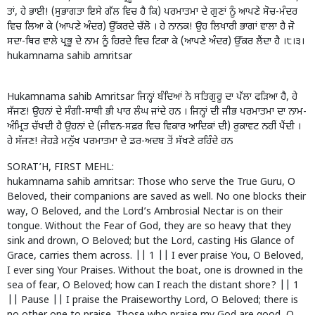
ਤਾਂ, ਹੇ ਭਾਈ! (ਸੁਭਾਗਤਾ ਇਸੇ ਗੱਲ ਵਿਚ ਹੈ ਕਿ) ਪਰਮਾਤਮਾ ਦੇ ਗੁਣਾਂ ਨੂੰ ਆਪਣੇ ਸੋਚ-ਮੰਦਰ
ਵਿਚ ਲਿਆ ਕੇ (ਆਪਣੇ ਅੰਦਰ) ਉੱਕਰਦੇ ਚੱਲੋ । ਹੇ ਨਾਨਕ! ਉਹ ਲਿਖਾਰੀ ਭਾਗਾਂ ਵਾਲਾ ਹੈ ਜੋ
ਸਦਾ-ਥਿਰ ਵਾਲੇ ਪ੍ਰਭੂ ਦੇ ਨਾਮ ਨੂੰ ਹਿਰਦੇ ਵਿਚ ਟਿਕਾ ਕੇ (ਆਪਣੇ ਅੰਦਰ) ਉੱਕਰ ਲੈਂਦਾ ਹੈ ।੮।੩।
hukamnama sahib amritsar
Hukamnama sahib Amritsar ਜਿਨ੍ਹਾਂ ਬੰਦਿਆਂ ਨੇ ਸਤਿਗੁਰੂ ਦਾ ਪੱਲਾ ਫੜਿਆ ਹੈ, ਹੇ
ਸੱਜਣ! ਉਹਨਾਂ ਦੇ ਸੰਗੀ-ਸਾਥੀ ਭੀ ਪਾਰ ਲੰਘ ਜਾਂਦੇ ਹਨ । ਜਿਨ੍ਹਾਂ ਦੀ ਜੀਭ ਪਰਮਾਤਮਾ ਦਾ ਨਾਮ-
ਅੰਮ੍ਰਿਤ ਚੱਖਦੀ ਹੈ ਉਹਨਾਂ ਦੇ (ਜੀਵਨ-ਸਫ਼ਰ ਵਿਚ ਵਿਕਾਰ ਆਦਿਕਾਂ ਦੀ) ਰੁਕਾਵਟ ਨਹੀਂ ਪੈਂਦੀ ।
ਹੇ ਸੱਜਣ! ਜੇਹੜੇ ਮਨੁੱਖ ਪਰਮਾਤਮਾ ਦੇ ਡਰ-ਅਦਬ ਤੋਂ ਸੱਖਣੇ ਰਹਿੰਦੇ ਹਨ
SORAT’H, FIRST MEHL:
hukamnama sahib amritsar: Those who serve the True Guru, O
Beloved, their companions are saved as well. No one blocks their
way, O Beloved, and the Lord’s Ambrosial Nectar is on their
tongue. Without the Fear of God, they are so heavy that they
sink and drown, O Beloved; but the Lord, casting His Glance of
Grace, carries them across. || 1 || I ever praise You, O Beloved,
I ever sing Your Praises. Without the boat, one is drowned in the
sea of fear, O Beloved; how can I reach the distant shore? || 1
|| Pause || I praise the Praiseworthy Lord, O Beloved; there is