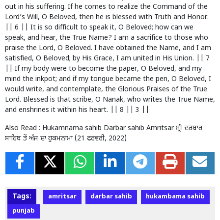
out in his suffering. If he comes to realize the Command of the
Lord’s Will, O Beloved, then he is blessed with Truth and Honor.
|| 6 || It is so difficult to speak it, O Beloved; how can we
speak, and hear, the True Name? I am a sacrifice to those who
praise the Lord, O Beloved. I have obtained the Name, and I am
satisfied, O Beloved; by His Grace, I am united in His Union. || 7
|| If my body were to become the paper, O Beloved, and my
mind the inkpot; and if my tongue became the pen, O Beloved, I
would write, and contemplate, the Glorious Praises of the True
Lord. Blessed is that scribe, O Nanak, who writes the True Name,
and enshrines it within his heart. || 8 || 3 ||
Also Read :
Hukamnama sahib Darbar sahib Amritsar ਸ੍ਰੀ ਦਰਬਾਰ
ਸਾਹਿਬ ਤੋਂ ਅੱਜ ਦਾ ਹੁਕਮਨਾਮਾ (21 ਫਰਵਰੀ, 2022)
Tags:
amritsar
darbar sahib
hukambama sahib
punjab