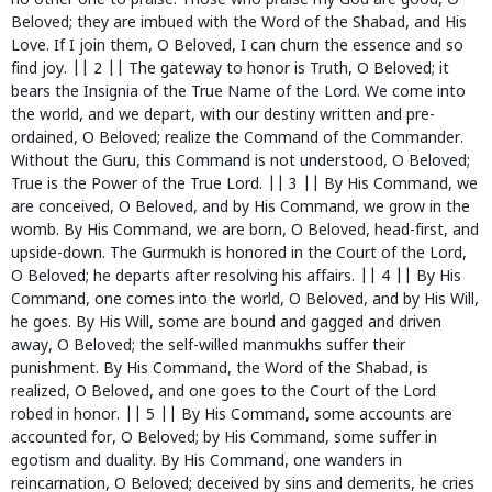
no other one to praise. Those who praise my God are good, O
Beloved; they are imbued with the Word of the Shabad, and His
Love. If I join them, O Beloved, I can churn the essence and so
find joy. || 2 || The gateway to honor is Truth, O Beloved; it
bears the Insignia of the True Name of the Lord. We come into
the world, and we depart, with our destiny written and pre-
ordained, O Beloved; realize the Command of the Commander.
Without the Guru, this Command is not understood, O Beloved;
True is the Power of the True Lord. || 3 || By His Command, we
are conceived, O Beloved, and by His Command, we grow in the
womb. By His Command, we are born, O Beloved, head-first, and
upside-down. The Gurmukh is honored in the Court of the Lord,
O Beloved; he departs after resolving his affairs. || 4 || By His
Command, one comes into the world, O Beloved, and by His Will,
he goes. By His Will, some are bound and gagged and driven
away, O Beloved; the self-willed manmukhs suffer their
punishment. By His Command, the Word of the Shabad, is
realized, O Beloved, and one goes to the Court of the Lord
robed in honor. || 5 || By His Command, some accounts are
accounted for, O Beloved; by His Command, some suffer in
egotism and duality. By His Command, one wanders in
reincarnation, O Beloved; deceived by sins and demerits, he cries