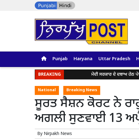
Punjab
Haryana
Uttar Pradesh
BREAKING
ਮੋਦੀ ਸਰਕਾਰ ਦੇ ਦਬਾਅ ਹੇਠ ਪੇਪਰ ਲੀਕ
National
Breaking News
ਸੂਰਤ ਸੈਸ਼ਨ ਕੋਰਟ ਨੇ ਰਾਹ
ਅਗਲੀ ਸੁਣਵਾਈ 13 ਅਪ੍ਰੈ
By
Nirpakh News