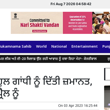
Fri Aug 7 2026 04:58:43
Hukamnama Sahib
World
National
Entertainment
Punj
 ਅਤੇ ਈ-20 ਖ਼ਿਲਾਫ਼ ਉੱਠ ਰਹੀ ਆਵਾਜ਼ ਨੂੰ ਦਬਾ ਰਿਹਾ ਮੇਟਾ- ਕੇਜਰੀਵਾਲ
ਕੁਝ ਸੋਸ਼
ੁਲ ਗਾਂਧੀ ਨੂੰ ਦਿੱਤੀ ਜ਼ਮਾਨਤ,
ਲ ਨੂੰ
On
03 Apr 2023 16:25:44