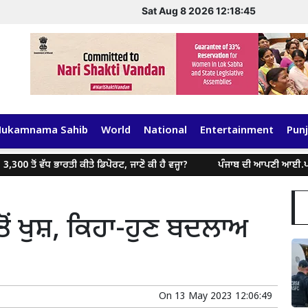
Sat Aug 8 2026 12:18:46
Hukamnama Sahib
World
National
Entertainment
Punj
 ਤੋਂ ਵੱਧ ਭਾਰਤੀ ਕੀਤੇ ਡਿਪੋਰਟ, ਜਾਣੋ ਕੀ ਹੈ ਵਜ੍ਹਾ?
ਪੰਜਾਬ ਦੀ ਆਪਣੀ ਆਈ.ਪੀ.ਐਲ., 
 ਤੋਂ ਖੁਸ਼, ਕਿਹਾ-ਹੁਣ ਬਦਲਾਅ
On
13 May 2023 12:06:49