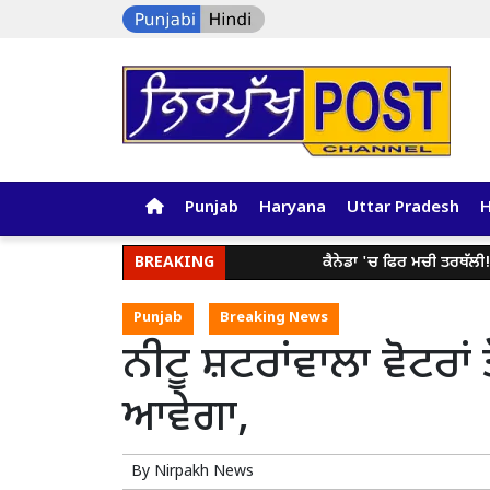
Punjab
Haryana
Uttar Pradesh
BREAKING
ਕੈਨੇਡਾ 'ਚ ਫਿਰ ਮਚੀ ਤਰਥੱਲੀ! 3,300
Punjab
Breaking News
ਨੀਟੂ ਸ਼ਟਰਾਂਵਾਲਾ ਵੋਟਰਾਂ
ਆਵੇਗਾ,
By
Nirpakh News