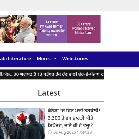
abi Literature
More...
Webstories
30 ਅਗਸਤ ਤੋਂ 13 ਸਤੰਬਰ ਤੱਕ ਹੋਣ ਵਾਲੀ ਸ਼ੇਰ-ਏ-ਪੰਜਾਬ ਟਵੰਟੀ-20 ਲੀਗ ਵਿੱਚ ਖੇਡਣਗੇ ਚ
Latest
ਕੈਨੇਡਾ 'ਚ ਫਿਰ ਮਚੀ ਤਰਥੱਲੀ!
3,300 ਤੋਂ ਵੱਧ ਭਾਰਤੀ ਕੀਤੇ
ਡਿਪੋਰਟ, ਜਾਣੋ ਕੀ ਹੈ ਵਜ੍ਹਾ?
08 Aug 2026 17:44:39