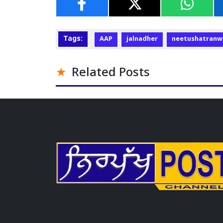
Tags:
AAP
jalnadher
neetushatranw
Related Posts