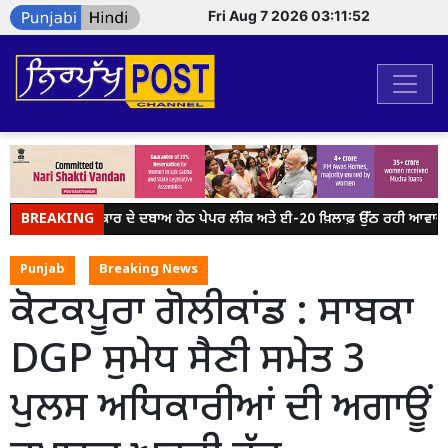
Fri Aug 7 2026 03:11:52
BREAKING
ਮੋਦੀ ਸਰਕਾਰ ਦੇ ਦਬਾਅ ਹੇਠ ਪੇਪਰ ਲੀਕ ਅਤੇ ਈ-20 ਖ਼ਿਲਾਫ਼ ਉੱਠ ਰਹੀ ਆਵਾਜ਼ ਨੂ
Punjab
Breaking News
ਕੋਟਕਪੂਰਾ ਗੋਲੀਕਾਂਡ : ਸਾਬਕਾ
DGP ਸੁਮੇਧ ਸੈਣੀ ਸਮੇਤ 3
ਪੁਲਸ ਅਧਿਕਾਰੀਆਂ ਦੀ ਅਗਾਊਂ