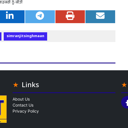
ਗਡਕਰੀ ਨੂੰ ਕੀਤੀ
simranjitsinghmaan
Links
About Us
Contact Us
Privacy Policy