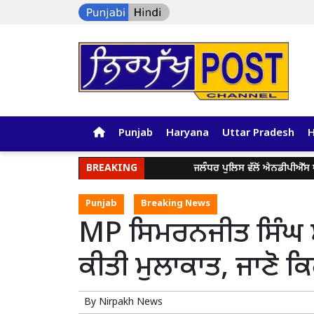
Punjab
Haryana
Uttar Pradesh
BREAKING
ਜਲੰਧਰ ਪੁਲਿਸ ਵੱਲੋਂ ਐਨਡੀਪੀਐੱਸ ਐਕਟ ਤ
Punjab
Breaking News
MP ਸਿਮਰਨਜੀਤ ਸਿੰਘ ਮਾ
ਕੀਤੀ ਮੁਲਾਕਾਤ, ਜਾਣੋ ਕ
By
Nirpakh News