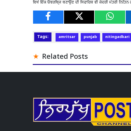
ਵਿਖੇ ਇੱਕ ਓਵਰਬਿ੍ਜ ਬਣਾਉਣ ਦੀ ਸਿਫਾਰਿਸ਼ ਵੀ ਕੇਂਦਰੀ ਮੰਤਰੀ ਨਿਤਿਨ 
Tags:
amritsar
punjab
nitingadkari
Related Posts