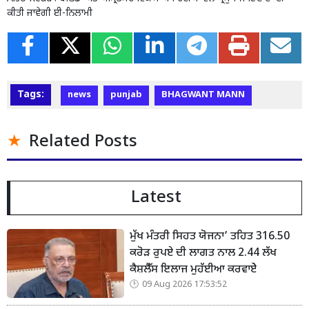
ਕੀਤੀ ਜਾਵੇਗੀ ਈ-ਨਿਲਾਮੀ
Tags:
news
punjab
BHAGWANT MANN
Related Posts
Latest
ਮੁੱਖ ਮੰਤਰੀ ਸਿਹਤ ਯੋਜਨਾ’ ਤਹਿਤ 316.50
ਕਰੋੜ ਰੁਪਏ ਦੀ ਲਾਗਤ ਨਾਲ 2.44 ਲੱਖ
ਕੈਸ਼ਲੈੱਸ ਇਲਾਜ ਮੁਹੱਈਆ ਕਰਵਾਏੇ
09 Aug 2026 17:53:52