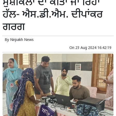
ਮੁਸ਼ਕਿਲਾਂ ਦਾ ਕੀਤਾ ਜਾ ਰਿਹਾ
ਹੱਲ- ਐਸ.ਡੀ.ਐਮ. ਦੀਪਾਂਕਰ
ਗਰਗ
By
Nirpakh News
On
23 Aug 2024 16:42:19