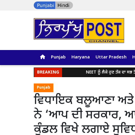
Punjab
Haryana
Uttar Pradesh
BREAKING
NEET ਨੂੰ ਲੈਕੇ ਹੁਣ ਤੱਕ ਦਾ ਸਭ ਤੋਂ ਵੱਡਾ
Punjab
ਵਿਧਾਇਕ ਬਲੂਆਣਾ ਅਤੇ
ਨੇ ‘ਆਪ ਦੀ ਸਰਕਾਰ, ਆ
ਕੁੰਡਲ ਵਿਖੇ ਲਗਾਏ ਸੁਵਿਧ