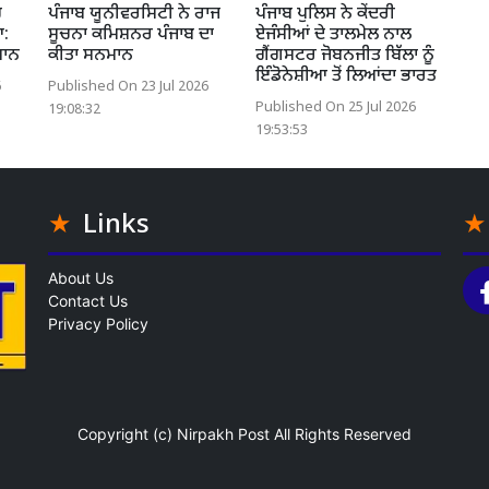
ਚ
ਪੰਜਾਬ ਯੂਨੀਵਰਸਿਟੀ ਨੇ ਰਾਜ
ਪੰਜਾਬ ਪੁਲਿਸ ਨੇ ਕੇਂਦਰੀ
ਆ:
ਸੂਚਨਾ ਕਮਿਸ਼ਨਰ ਪੰਜਾਬ ਦਾ
ਏਜੰਸੀਆਂ ਦੇ ਤਾਲਮੇਲ ਨਾਲ
ਮਾਨ
ਕੀਤਾ ਸਨਮਾਨ
ਗੈਂਗਸਟਰ ਜੋਬਨਜੀਤ ਬਿੱਲਾ ਨੂੰ
ਇੰਡੋਨੇਸ਼ੀਆ ਤੋਂ ਲਿਆਂਦਾ ਭਾਰਤ
6
Published On 23 Jul 2026
Published On 25 Jul 2026
19:08:32
19:53:53
Links
About Us
Contact Us
Privacy Policy
Copyright (c)
Nirpakh Post
All Rights Reserved