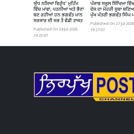
ਯੁੱਧ ਨਸ਼ਿਆਂ ਵਿਰੁੱਧ’ ਮੁਹਿੰਮ
ਪੰਜਾਬ ਸਕੂਲ ਸਿੱਖਿਆ ਵਿੱ
ਵਿੱਚ ਮਾਂਵਾਂ, ਪਤਨੀਆਂ ਅਤੇ ਭੈਣਾਂ
ਦੇਸ਼ ਦਾ ਮੋਹਰੀ ਸੂਬਾ ਬਣਿ
ਬਣ ਰਹੀਆਂ ਹਨ ਭਗਵੰਤ ਮਾਨ
ਮੁੱਖ ਮੰਤਰੀ ਭਗਵੰਤ ਸਿੰਘ 
ਸਰਕਾਰ ਦੀ ਸਭ ਤੋਂ ਵੱਡੀ ਤਾਕਤ
Published On 27 Jul 202
Published On 24 Jul 2026
19:27:07
19:25:07