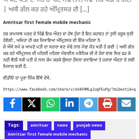
ਆਪਣੇ ਪਤੀ ਦਾ ਸਹਾਰਾ ਬਣ ਮੋਢੇ ਨਾਲ ਮੋਢਾ ਜੋੜ ਖੜੀ ਹੋ ਗਈ
| ਅਸੀ ਗੱਲ ਕਰ ਰਹੇ ਅੰਮ੍ਰਿਤਸਰ ਦੀ […]
Amritsar first female mobile mechanic
ਹਰ ਕਾਮਯਾਬ ਮਰਦ ਦੇ ਪਿੱਛੇ ਇਕ ਔਰਤ ਦਾ ਹੱਥ ਹੁੰਦਾ ਹੈ ਇਹ ਕਹਾਵਤ ਤਾਂ ਤੁਸੀ ਜ਼ਰੂਰ ਸੁਣੀ
ਹੋਵੇਗੀ , ਅਜਿਹਾ ਹੀ ਕਰ ਦਿਖਾਇਆ ਅੰਮ੍ਰਿਤਸਰ ਦੀ ਇੱਕ ਮਹਿਲਾ ਨੇ
ਜੋ ਔਖੇ ਸਮੇਂ ਚ ਆਪਣੇ ਪਤੀ ਦਾ ਸਹਾਰਾ ਬਣ ਮੋਢੇ ਨਾਲ ਮੋਢਾ ਜੋੜ ਖੜੀ ਹੋ ਗਈ | ਅਸੀ ਗੱਲ
ਕਰ ਰਹੇ ਅੰਮ੍ਰਿਤਸਰ ਦੀ ਪਹਿਲੀ ਮਹਿਲਾ ਮੋਬਾਈਲ ਮਕੈਨਿਕ ਦੀ ਜੋ ਹੋਰਾਂ ਵਾਂਗ ਸਿਰ ਫੜ ਕੇ
ਨਹੀਂ ਬੈਠੀ ਸਗੋਂ ਪਤੀ ਦੇ ਨਾਲ ਕੰਮ ਕਰਕੇ ਉਸਦਾ ਹੌਸਲਾ ਵਧਾਇਆ ਤੇ ਹਜ਼ਾਰਾਂ ਔਰਤਾਂ ਦੇ ਲਈ
ਮਿਸਾਲ ਬਣੀ ਹੈ..
ਵੀਡੀਓ ਦਾ ਪੂਰਾ ਲਿੰਕ ਇੱਥੇ ਦੇਖੋ..
https://www.facebook.com/share/v/oX4FHMLgJugFEuPg/?mibextid=qi
Tags:
amritsar
news
punjab news
Amritsar first female mobile mechanic