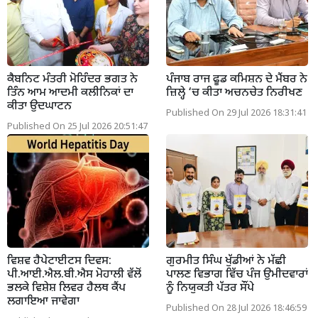
ਕੈਬਨਿਟ ਮੰਤਰੀ ਮੋਹਿੰਦਰ ਭਗਤ ਨੇ
ਪੰਜਾਬ ਰਾਜ ਫੂਡ ਕਮਿਸ਼ਨ ਦੇ ਮੈਂਬਰ ਨੇ
ਤਿੰਨ ਆਮ ਆਦਮੀ ਕਲੀਨਿਕਾਂ ਦਾ
ਜ਼ਿਲ੍ਹੇ ‘ਚ ਕੀਤਾ ਅਚਨਚੇਤ ਨਿਰੀਖਣ
ਕੀਤਾ ਉਦਘਾਟਨ
Published On 29 Jul 2026 18:31:41
Published On 25 Jul 2026 20:51:47
ਵਿਸ਼ਵ ਹੈਪੇਟਾਈਟਸ ਦਿਵਸ:
ਗੁਰਮੀਤ ਸਿੰਘ ਖੁੱਡੀਆਂ ਨੇ ਮੱਛੀ
ਪੀ.ਆਈ.ਐਲ.ਬੀ.ਐਸ ਮੋਹਾਲੀ ਵੱਲੋਂ
ਪਾਲਣ ਵਿਭਾਗ ਵਿੱਚ ਪੰਜ ਉਮੀਦਵਾਰਾਂ
ਭਲਕੇ ਵਿਸ਼ੇਸ਼ ਲਿਵਰ ਹੈਲਥ ਕੈਂਪ
ਨੂੰ ਨਿਯੁਕਤੀ ਪੱਤਰ ਸੌਂਪੇ
ਲਗਾਇਆ ਜਾਵੇਗਾ
Published On 28 Jul 2026 18:46:59