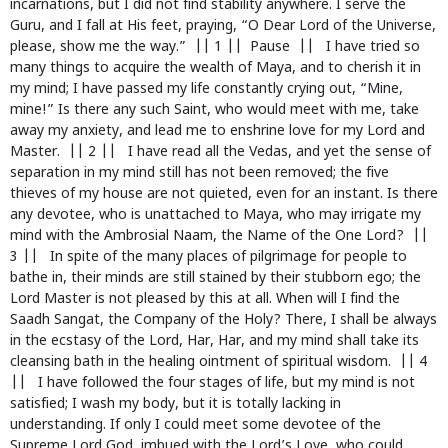
incarnations, but I did not find stability anywhere. I serve the
Guru, and I fall at His feet, praying, “O Dear Lord of the Universe,
please, show me the way.” || 1 || Pause || I have tried so
many things to acquire the wealth of Maya, and to cherish it in
my mind; I have passed my life constantly crying out, “Mine,
mine!” Is there any such Saint, who would meet with me, take
away my anxiety, and lead me to enshrine love for my Lord and
Master. || 2 || I have read all the Vedas, and yet the sense of
separation in my mind still has not been removed; the five
thieves of my house are not quieted, even for an instant. Is there
any devotee, who is unattached to Maya, who may irrigate my
mind with the Ambrosial Naam, the Name of the One Lord? ||
3 || In spite of the many places of pilgrimage for people to
bathe in, their minds are still stained by their stubborn ego; the
Lord Master is not pleased by this at all. When will I find the
Saadh Sangat, the Company of the Holy? There, I shall be always
in the ecstasy of the Lord, Har, Har, and my mind shall take its
cleansing bath in the healing ointment of spiritual wisdom. || 4
|| I have followed the four stages of life, but my mind is not
satisfied; I wash my body, but it is totally lacking in
understanding. If only I could meet some devotee of the
Supreme Lord God, imbued with the Lord’s Love, who could