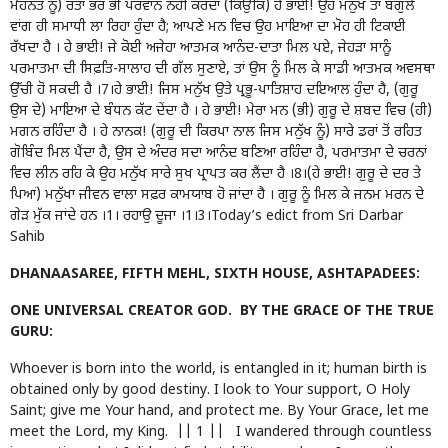
ਮੇਹਨਤ ਨੂੰ) ਰਤਾ ਭਰ ਭੀ ਪਰਵਾਨ ਨਹੀਂ ਕਰਦਾ (ਕਿਉਂਕਿ) ਹੇ ਭਾਈ! ਉਹ ਮਨੁੱਖ ਤਾਂ ਬਗੁਲੇ
ਵਾਂਗ ਹੀ ਸਮਾਧੀ ਲਾ ਰਿਹਾ ਹੁੰਦਾ ਹੈ; ਆਪਣੇ ਮਨ ਵਿਚ ਉਹ ਮਾਇਆ ਦਾ ਮੋਹ ਹੀ ਟਿਕਾਈ
ਰੱਖਦਾ ਹੈ । ਹੇ ਭਾਈ! ਜੇ ਕੋਈ ਅਜੇਹਾ ਆਤਮਕ ਆਨੰਦ-ਦਾਤਾ ਮਿਲ ਪਏ, ਜੇਹੜਾ ਸਾਨੂੰ
ਪਰਮਾਤਮਾ ਦੀ ਸਿਫ਼ਤਿ-ਸਾਲਾਹ ਦੀ ਗੱਲ ਸੁਣਾਏ, ਤਾਂ ਉਸ ਨੂੰ ਮਿਲ ਕੇ ਸਾਡੀ ਆਤਮਕ ਅਵਸਥਾ
ਉੱਚੀ ਹੋ ਸਕਦੀ ਹੈ ।7।ਹੇ ਭਾਈ! ਜਿਸ ਮਨੁੱਖ ਉਤੇ ਪ੍ਰਭੂ-ਪਾਤਿਸ਼ਾਹ ਦਇਆਲ ਹੁੰਦਾ ਹੈ, (ਗੁਰੂ
ਉਸ ਦੇ) ਮਾਇਆ ਦੇ ਬੰਧਨ ਕੱਟ ਦੇਂਦਾ ਹੈ । ਹੇ ਭਾਈ! ਮੇਰਾ ਮਨ (ਭੀ) ਗੁਰੂ ਦੇ ਸ਼ਬਦ ਵਿਚ (ਹੀ)
ਮਗਨ ਰਹਿੰਦਾ ਹੈ । ਹੇ ਨਾਨਕ! (ਗੁਰੂ ਦੀ ਕਿਰਪਾ ਨਾਲ ਜਿਸ ਮਨੁੱਖ ਨੂੰ) ਸਾਰੇ ਡਰਾਂ ਤੋਂ ਰਹਿਤ
ਗੋਬਿੰਦ ਮਿਲ ਪੈਂਦਾ ਹੈ, ਉਸ ਦੇ ਅੰਦਰ ਸਦਾ ਆਨੰਦ ਬਣਿਆ ਰਹਿੰਦਾ ਹੈ, ਪਰਮਾਤਮਾ ਦੇ ਚਰਨਾਂ
ਵਿਚ ਲੀਨ ਰਹਿ ਕੇ ਉਹ ਮਨੁੱਖ ਸਾਰੇ ਸੁਖ ਪ੍ਰਾਪਤ ਕਰ ਲੈਂਦਾ ਹੈ ।8।(ਹੇ ਭਾਈ! ਗੁਰੂ ਦੇ ਦਰ ਤੇ
ਪਿਆਂ) ਮਨੁੱਖਾ ਜੀਵਨ ਵਾਲਾ ਸਫ਼ਰ ਕਾਮਯਾਬ ਹੋ ਜਾਂਦਾ ਹੈ । ਗੁਰੂ ਨੂੰ ਮਿਲ ਕੇ ਜਨਮ ਮਰਨ ਦੇ
ਗੇੜ ਮੁੱਕ ਜਾਂਦੇ ਹਨ ।1। ਰਹਾਉ ਦੂਜਾ ।1।3।Today’s edict from Sri Darbar
Sahib
DHANAASAREE, FIFTH MEHL, SIXTH HOUSE, ASHTAPADEES:
ONE UNIVERSAL CREATOR GOD. BY THE GRACE OF THE TRUE
GURU:
Whoever is born into the world, is entangled in it; human birth is
obtained only by good destiny. I look to Your support, O Holy
Saint; give me Your hand, and protect me. By Your Grace, let me
meet the Lord, my King. || 1 || I wandered through countless