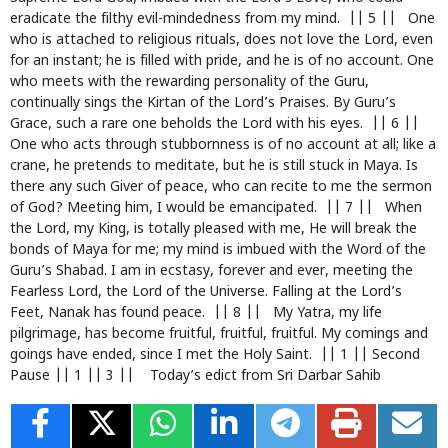
eradicate the filthy evil-mindedness from my mind. || 5 || One
who is attached to religious rituals, does not love the Lord, even
for an instant; he is filled with pride, and he is of no account. One
who meets with the rewarding personality of the Guru,
continually sings the Kirtan of the Lord’s Praises. By Guru’s
Grace, such a rare one beholds the Lord with his eyes. || 6 ||
One who acts through stubbornness is of no account at all; like a
crane, he pretends to meditate, but he is still stuck in Maya. Is
there any such Giver of peace, who can recite to me the sermon
of God? Meeting him, I would be emancipated. || 7 || When
the Lord, my King, is totally pleased with me, He will break the
bonds of Maya for me; my mind is imbued with the Word of the
Guru’s Shabad. I am in ecstasy, forever and ever, meeting the
Fearless Lord, the Lord of the Universe. Falling at the Lord’s
Feet, Nanak has found peace. || 8 || My Yatra, my life
pilgrimage, has become fruitful, fruitful, fruitful. My comings and
goings have ended, since I met the Holy Saint. || 1 || Second
Pause || 1 || 3 || Today’s edict from Sri Darbar Sahib