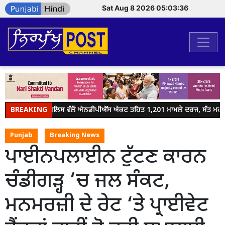
Sat Aug 8 2026 05:03:36
BREAKING
ਜਲੰਧਰ ਪੁਲਿਸ ਵੱਲੋਂ ਐਨਡੀਪੀਐੱਸ ਐਕਟ ਤਹਿਤ 1,201 ਮਾਮਲੇ ਦਰਜ, ਸੱਤ ਮਹੀਨਿ
Punjab
Breaking News
ਪਾਈਨਪਲਾਈਨ ਟੁੱਟਣ ਕਾਰਨ
ਚੰਡੀਗੜ੍ਹ ‘ਚ ਜਲ ਸੰਕਟ,
ਮਨਮਰਜ਼ੀ ਦੇ ਰੇਟ ‘ਤੇ ਪ੍ਰਾਈਵੇਟ