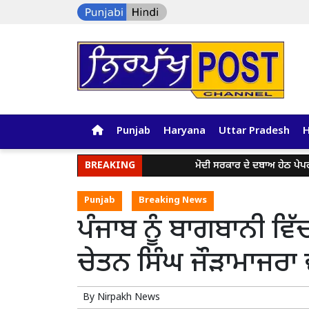
Punjab
Haryana
Uttar Pradesh
BREAKING
ਮੋਦੀ ਸਰਕਾਰ ਦੇ ਦਬਾਅ ਹੇਠ ਪੇਪਰ ਲੀਕ ਅਤ
Punjab
Breaking News
ਪੰਜਾਬ ਨੂੰ ਬਾਗਬਾਨੀ ਵਿ
ਚੇਤਨ ਸਿੰਘ ਜੌੜਾਮਾਜਰਾ ਵੱਲੋ
By
Nirpakh News