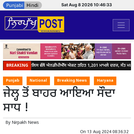
Sat Aug 8 2026 10:46:33
BREAKING
ਜਲੰਧਰ ਪੁਲਿਸ ਵੱਲੋਂ ਐਨਡੀਪੀਐੱਸ ਐਕਟ ਤਹਿਤ 1,201 ਮਾਮਲੇ ਦਰਜ, ਸੱਤ ਮਹੀਨਿਆ
Punjab
National
Breaking News
Haryana
ਜੇਲ੍ਹ ਤੋਂ ਬਾਹਰ ਆਇਆ ਸੌਦਾ
ਸਾਧ !
By
Nirpakh News
On
13 Aug 2024 08:36:32