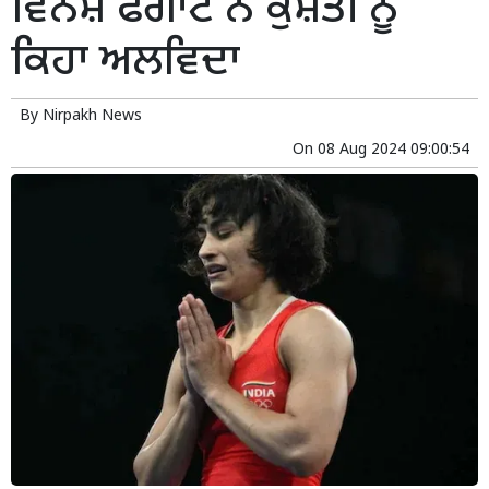
ਵਿਨੇਸ਼ ਫੋਗਾਟ ਨੇ ਕੁਸ਼ਤੀ ਨੂੰ
ਕਿਹਾ ਅਲਵਿਦਾ
By
Nirpakh News
On
08 Aug 2024 09:00:54