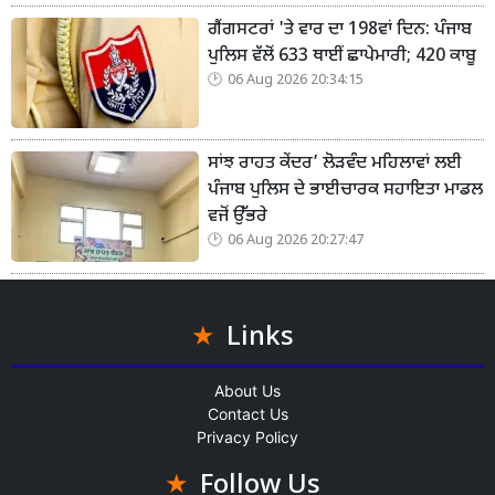
ਗੈਂਗਸਟਰਾਂ 'ਤੇ ਵਾਰ ਦਾ 198ਵਾਂ ਦਿਨ: ਪੰਜਾਬ
ਪੁਲਿਸ ਵੱਲੋਂ 633 ਥਾਈਂ ਛਾਪੇਮਾਰੀ; 420 ਕਾਬੂ
06 Aug 2026 20:34:15
ਸਾਂਝ ਰਾਹਤ ਕੇਂਦਰ’ ਲੋੜਵੰਦ ਮਹਿਲਾਵਾਂ ਲਈ
ਪੰਜਾਬ ਪੁਲਿਸ ਦੇ ਭਾਈਚਾਰਕ ਸਹਾਇਤਾ ਮਾਡਲ
ਵਜੋਂ ਉੱਭਰੇ
06 Aug 2026 20:27:47
Links
About Us
Contact Us
Privacy Policy
Follow Us