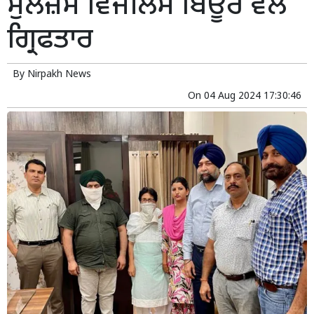
ਮੁਲਜ਼ਮ ਵਿਜੀਲੈਂਸ ਬਿਊਰੋ ਵੱਲੋਂ
ਗ੍ਰਿਫਤਾਰ
By
Nirpakh News
On
04 Aug 2024 17:30:46