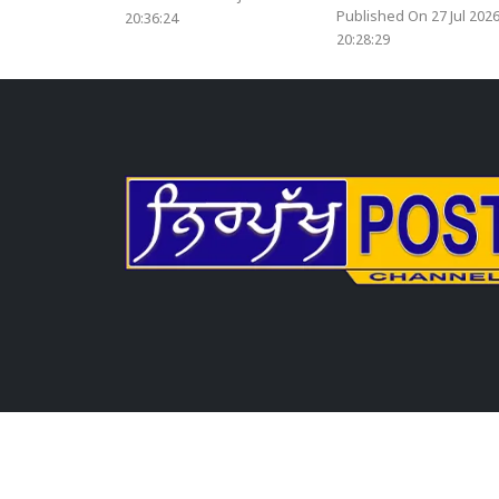
Published On 27 Jul 202
20:36:24
20:28:29