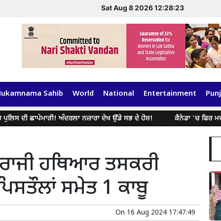
Sat Aug 8 2026 12:28:23
Hukamnama Sahib
World
National
Entertainment
Punj
ਛਾਪੇਮਾਰੀ! ਅੰਦਰਲਾ ਨਜ਼ਾਰਾ ਦੇਖ ਉੱਡੇ ਸਭ ਦੇ ਹੋਸ਼!
ਕੈਨੇਡਾ 'ਚ ਫਿਰ ਮਚੀ ਤਰਥੱਲੀ! 
ੰਤਰਰਾਜੀ ਹਥਿਆਰ ਤਸਕਰੀ
ਪਿਸਤੌਲਾਂ ਸਮੇਤ 1 ਕਾਬੂ
On
16 Aug 2024 17:47:49