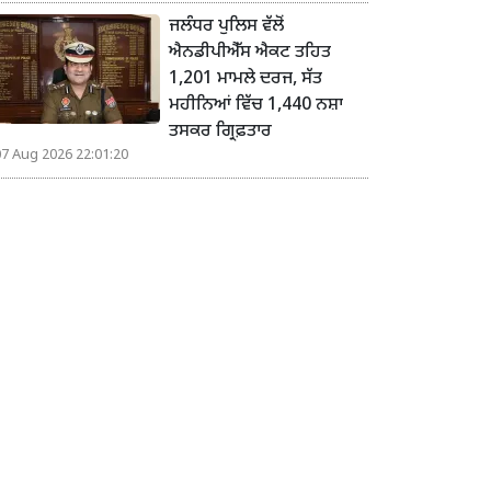
ਜਲੰਧਰ ਪੁਲਿਸ ਵੱਲੋਂ
ਐਨਡੀਪੀਐੱਸ ਐਕਟ ਤਹਿਤ
1,201 ਮਾਮਲੇ ਦਰਜ, ਸੱਤ
ਮਹੀਨਿਆਂ ਵਿੱਚ 1,440 ਨਸ਼ਾ
ਤਸਕਰ ਗ੍ਰਿਫ਼ਤਾਰ
07 Aug 2026 22:01:20