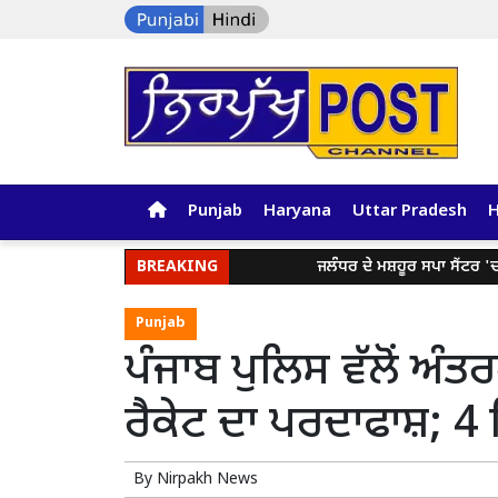
Punjab
Haryana
Uttar Pradesh
BREAKING
ਜਲੰਧਰ ਦੇ ਮਸ਼ਹੂਰ ਸਪਾ ਸੈਂਟਰ 'ਚ ਪੁਲਿਸ ਦੀ 
Punjab
ਪੰਜਾਬ ਪੁਲਿਸ ਵੱਲੋਂ ਅ
ਰੈਕੇਟ ਦਾ ਪਰਦਾਫਾਸ਼; 4 
By
Nirpakh News