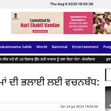
Thu Aug 6 2026 18:50:36
Hukamnama Sahib
World
National
Entertainment
Punj
 ਈ-20 ਖ਼ਿਲਾਫ਼ ਉੱਠ ਰਹੀ ਆਵਾਜ਼ ਨੂੰ ਦਬਾ ਰਿਹਾ ਮੇਟਾ- ਕੇਜਰੀਵਾਲ
ਕੁਝ ਸੋਸ਼ਲ ਮੀਡ
਼ਮਾਂ ਦੀ ਭਲਾਈ ਲਈ ਵਚਨਬੱਧ:
On
24 Jul 2024 19:05:36