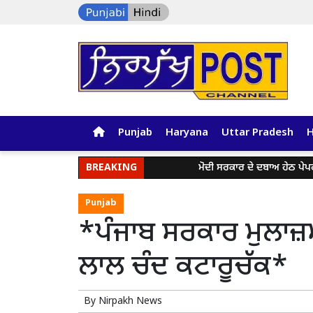
Punjab
Haryana
Uttar Pradesh
BREAKING
ਮੋਦੀ ਸਰਕਾਰ ਦੇ ਦਬਾਅ ਹੇਠ ਪੇਪਰ ਲੀਕ ਅਤੇ
Punjab
*ਪੰਜਾਬ ਸਰਕਾਰ ਮੁਲਾਜ
ਲਾਲ ਚੰਦ ਕਟਾਰੂਚੱਕ*
By
Nirpakh News