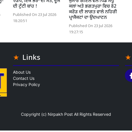
ਸੂ-
ਝੜਪ, ਇੱਕ ਭਰਾ ਦੀ ਮੌਤ, ਦੂਜੇ
ਕੁਮਾਰ ਗੋਇਲ ਵਲੋਂ ਪਿੰਡ ਸੰਧੂ
ਦੀ ਟੁੱਟੀ ਬਾਂਹ !
ਕਲਾਂ ਅਤੇ ਭਗਤਪੁਰਾ ਵਿਚ 82
ਕਰੋੜ ਦੀ ਲਾਗਤ ਵਾਲੇ ਨਹਿਰੀ
6
Published On 23 Jul 2026
ਪ੍ਰਾਜੈਕਟਾਂ ਦਾ ਉਦਘਾਟਨ
18:20:51
Published On 23 Jul 2026
19:27:15
Links
About Us
Contact Us
Privacy Policy
Copyright (c)
Nirpakh Post
All Rights Reserved