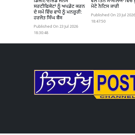
ਡਿਜੀਟਾਈਜ਼ਡ ਜਨਮ
ਵੱਲੋਂ ਤਿੰਨ ਮਾਮਲਿਆਂ ਵਿੱਚ 
ਸਰਟੀਫਿਕੇਟਾਂ ਨੂੰ ਅਪਡੇਟ ਕਰਨ
ਮੋਟੋ ਨੋਟਿਸ ਜਾਰੀ
ਦੇ ਸਮੇਂ ਵਿੱਚ ਵਾਧੇ ਨੂੰ ਮਨਜ਼ੂਰੀ:
Published On 23 Jul 202
ਹਰਜੋਤ ਸਿੰਘ ਬੈਂਸ
18:47:50
Published On 23 Jul 2026
18:30:48