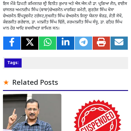
ਇਸ ਮੌਕੇ ਡਿਪਟੀ ਕਮਿਸ਼ਨਰ ਸ੍ਰੀ ਵਿਨੀਤ ਕੁਮਾਰ ਅਤੇ ਐਸ.ਐਸ.ਪੀ ਡਾ. ਪ੍ਰਗਿਆ ਜੈਨ, ਵਾਈਸ
ਚਾਂਸਲਰ ਅਮਨਦੀਪ ਸਿੰਘ (ਬਾਬਾ)ਚੇਅਰਮੈਨ ਮਾਰਕਿਟ ਕਮੇਟੀ, ਗੁਰਤੇਜ ਸਿੰਘ ਖੋਸਾ
ਚੇਅਰਮੈਨ ਇੰਪਰੂਵਮੈਂਟ ਟਰੱਸਟ,ਸੁਖਜੀਤ ਸਿੰਘ ਚੇਅਰਮੈਨ ਜਿਲ੍ਹਾ ਯੋਜਨਾ ਬੋਰਡ, ਜੋਤੀ ਸੇਖੋਂ,
ਕੰਵਰਜੀਤ ਗਰੇਵਾਲ, ਡਾ. ਮਨਜੀਤ ਸਿੰਘ ਢਿੱਲੋਂ, ਜਰਮਨਜੀਤ ਸਿੰਘ ਸੰਧੂ, ਡਾ. ਫਤਿਹ ਸਿੰਘ
ਮਾਨ ਹੋਰ ਆਦਿ ਸ਼ਖਸੀਅਤਾਂ ਸ਼ਾਮਿਲ ਸਨ।
Tags:
Related Posts