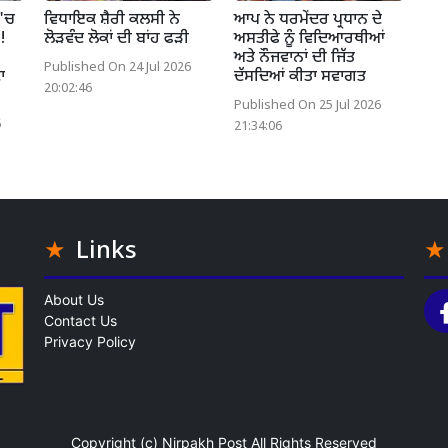
 'ਚ
ਵਿਧਾਇਕ ਸ਼ੈਰੀ ਕਲਸੀ ਨੇ
ਆਪ ਨੇ ਧਰਮੇਂਦਰ ਪ੍ਰਧਾਨ ਦੇ
!
ਲੋੜਵੰਦ ਲੋਕਾਂ ਦੀ ਬਾਂਹ ਫੜੀ
ਅਸਤੀਫੇ ਨੂੰ ਵਿਦਿਆਰਥੀਆਂ
ਅਤੇ ਨੌਜਵਾਨਾਂ ਦੀ ਜਿੱਤ
Published On 24 Jul 2026
ਾ
ਦੱਸਦਿਆਂ ਕੀਤਾ ਸਵਾਗਤ
20:02:46
Published On 25 Jul 2026
6
21:34:06
Links
About Us
Contact Us
Privacy Policy
Copyright (c)
Nirpakh Post
All Rights Reserved