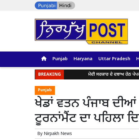
Punjab
Haryana
Uttar Pradesh
BREAKING
ਮੋਦੀ ਸਰਕਾਰ ਦੇ ਦਬਾਅ ਹੇਠ ਪੇਪਰ ਲੀਕ ਅਤ
Punjab
ਖੇਡਾਂ ਵਤਨ ਪੰਜਾਬ ਦੀਆ
ਟੂਰਨਾਂਮੈਂਟ ਦਾ ਪਹਿਲਾ 
By
Nirpakh News