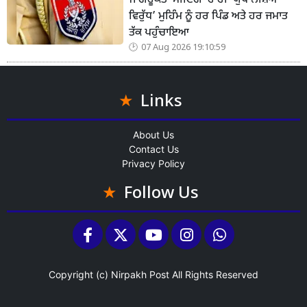
ਜਾਗਰੂਕਤਾ ਮੀਟਿੰਗਾਂ ਰਾਹੀਂ ‘ਯੁੱਧ ਨਸ਼ਿਆਂ
ਵਿਰੁੱਧ’ ਮੁਹਿੰਮ ਨੂੰ ਹਰ ਪਿੰਡ ਅਤੇ ਹਰ ਜਮਾਤ
ਤੱਕ ਪਹੁੰਚਾਇਆ
07 Aug 2026 19:10:59
Links
About Us
Contact Us
Privacy Policy
Follow Us
Copyright (c)
Nirpakh Post
All Rights Reserved