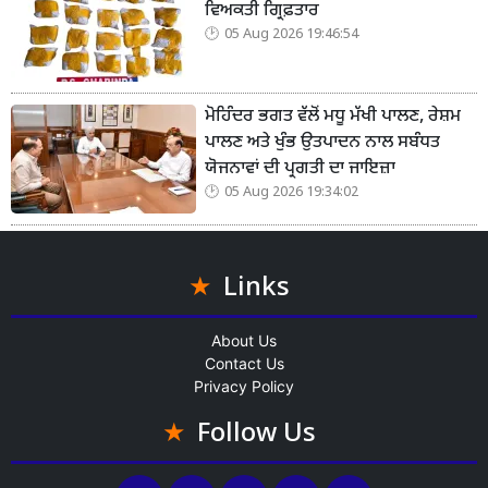
ਵਿਅਕਤੀ ਗ੍ਰਿਫ਼ਤਾਰ
05 Aug 2026 19:46:54
ਮੋਹਿੰਦਰ ਭਗਤ ਵੱਲੋਂ ਮਧੂ ਮੱਖੀ ਪਾਲਣ, ਰੇਸ਼ਮ
ਪਾਲਣ ਅਤੇ ਖੁੰਭ ਉਤਪਾਦਨ ਨਾਲ ਸਬੰਧਤ
ਯੋਜਨਾਵਾਂ ਦੀ ਪ੍ਰਗਤੀ ਦਾ ਜਾਇਜ਼ਾ
05 Aug 2026 19:34:02
Links
About Us
Contact Us
Privacy Policy
Follow Us