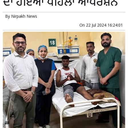
ਦਾ ਹੋਇਆ ਪਹਿਲਾਂ ਆਪਰੇਸ਼ਨ
By
Nirpakh News
On
22 Jul 2024 16:24:01