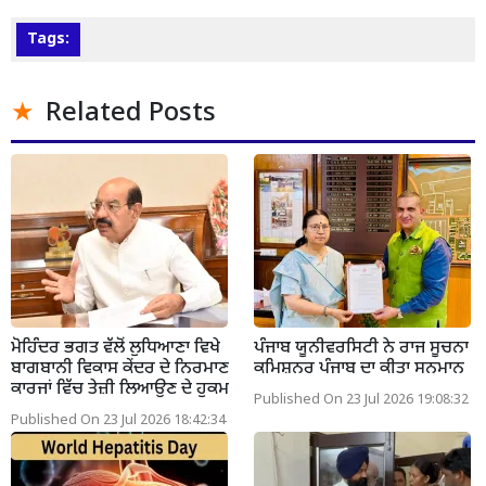
Tags:
Related Posts
ਮੋਹਿੰਦਰ ਭਗਤ ਵੱਲੋਂ ਲੁਧਿਆਣਾ ਵਿਖੇ
ਪੰਜਾਬ ਯੂਨੀਵਰਸਿਟੀ ਨੇ ਰਾਜ ਸੂਚਨਾ
ਬਾਗਬਾਨੀ ਵਿਕਾਸ ਕੇਂਦਰ ਦੇ ਨਿਰਮਾਣ
ਕਮਿਸ਼ਨਰ ਪੰਜਾਬ ਦਾ ਕੀਤਾ ਸਨਮਾਨ
ਕਾਰਜਾਂ ਵਿੱਚ ਤੇਜ਼ੀ ਲਿਆਉਣ ਦੇ ਹੁਕਮ
Published On 23 Jul 2026 19:08:32
Published On 23 Jul 2026 18:42:34