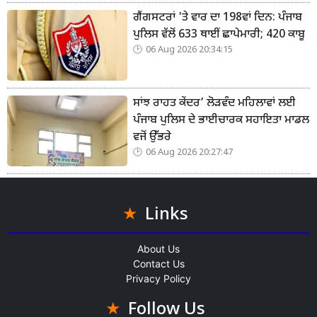
ਗੈਂਗਸਟਰਾਂ 'ਤੇ ਵਾਰ ਦਾ 198ਵਾਂ ਦਿਨ: ਪੰਜਾਬ
ਪੁਲਿਸ ਵੱਲੋਂ 633 ਥਾਈਂ ਛਾਪੇਮਾਰੀ; 420 ਕਾਬੂ
06 Aug 2026 20:34:15
ਸਾਂਝ ਰਾਹਤ ਕੇਂਦਰ’ ਲੋੜਵੰਦ ਮਹਿਲਾਵਾਂ ਲਈ
ਪੰਜਾਬ ਪੁਲਿਸ ਦੇ ਭਾਈਚਾਰਕ ਸਹਾਇਤਾ ਮਾਡਲ
ਵਜੋਂ ਉੱਭਰੇ
06 Aug 2026 20:27:47
Links
About Us
Contact Us
Privacy Policy
Follow Us