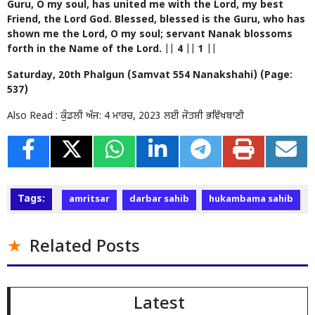
Guru, O my soul, has united me with the Lord, my best
Friend, the Lord God. Blessed, blessed is the Guru, who has
shown me the Lord, O my soul; servant Nanak blossoms
forth in the Name of the Lord. || 4 || 1 ||
Saturday, 20th Phalgun (Samvat 554 Nanakshahi) (Page:
537)
Also Read :
ਕੁੰਡਲੀ ਅੱਜ: 4 ਮਾਰਚ, 2023 ਲਈ ਜੋਤਸ਼ੀ ਭਵਿੱਖਬਾਣੀ
Tags:
amritsar
darbar sahib
hukambama sahib
Related Posts
Latest