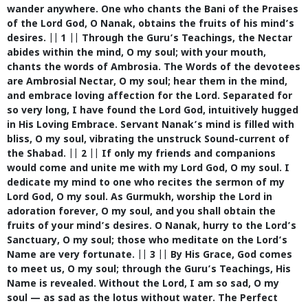
wander anywhere. One who chants the Bani of the Praises
of the Lord God, O Nanak, obtains the fruits of his mind’s
desires. || 1 || Through the Guru’s Teachings, the Nectar
abides within the mind, O my soul; with your mouth,
chants the words of Ambrosia. The Words of the devotees
are Ambrosial Nectar, O my soul; hear them in the mind,
and embrace loving affection for the Lord. Separated for
so very long, I have found the Lord God, intuitively hugged
in His Loving Embrace. Servant Nanak’s mind is filled with
bliss, O my soul, vibrating the unstruck Sound-current of
the Shabad. || 2 || If only my friends and companions
would come and unite me with my Lord God, O my soul. I
dedicate my mind to one who recites the sermon of my
Lord God, O my soul. As Gurmukh, worship the Lord in
adoration forever, O my soul, and you shall obtain the
fruits of your mind’s desires. O Nanak, hurry to the Lord’s
Sanctuary, O my soul; those who meditate on the Lord’s
Name are very fortunate. || 3 || By His Grace, God comes
to meet us, O my soul; through the Guru’s Teachings, His
Name is revealed. Without the Lord, I am so sad, O my
soul — as sad as the lotus without water. The Perfect