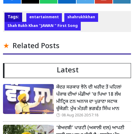
Tags:
entartainment
shahrukhkhan
Shah Rukh Khan "JAWAN " First Song
Related Posts
Latest
ਕੇਂਦਰ ਸਰਕਾਰ ਝੋਨੇ ਦੀ ਖਰੀਦ ਤੋਂ ਪਹਿਲਾਂ
ਪੰਜਾਬ ਦੀਆਂ ਮੰਡੀਆਂ 'ਚ ਪਿਆ 18 ਲੱਖ
ਮੀਟ੍ਰਿਕ ਟਨ ਅਨਾਜ ਦਾ ਪੁਰਾਣਾ ਸਟਾਕ
ਚੁੱਕੇਗੀ: ਮੁੱਖ ਮੰਤਰੀ ਭਗਵੰਤ ਸਿੰਘ ਮਾਨ
08 Aug 2026 20:57:18
‘ਬੇਅਦਬੀ’ ਪਾਰਟੀ (ਅਕਾਲੀ ਦਲ) ਆਪਣੀ