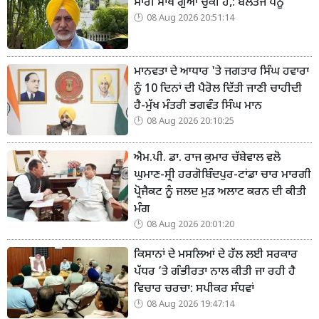
ਸਾਰੀ ਸਾਖ ਗੁਆ ਚੁੱਕੀ ਹੈ,: ਬਲਤੇਜ ਪੰਨੂ
08 Aug 2026 20:51:14
ਮਾਨਵਤਾ ਦੇ ਆਧਾਰ 'ਤੇ ਜਗਤਾਰ ਸਿੰਘ ਹਵਾਰਾ
ਨੂੰ 10 ਦਿਨਾਂ ਦੀ ਪੈਰੋਲ ਦਿੱਤੀ ਜਾਣੀ ਚਾਹੀਦੀ
ਹੈ-ਮੁੱਖ ਮੰਤਰੀ ਭਗਵੰਤ ਸਿੰਘ ਮਾਨ
08 Aug 2026 20:10:25
ਐਮ.ਪੀ. ਡਾ. ਰਾਜ ਕੁਮਾਰ ਚੱਬੇਵਾਲ ਵਲੋ
ਘੁਮਾਣ-ਸ੍ਰੀ ਹਰਗੋਬਿੰਦਪੁਰ-ਟਾਂਡਾ ਚਾਰ ਮਾਰਗੀ
ਪ੍ਰੋਜੈਕਟ ਨੂੰ ਜਲਦ ਮੁੜ ਅਲਾਟ ਕਰਨ ਦੀ ਕੀਤੀ
ਮੰਗ
08 Aug 2026 20:01:20
ਕਿਸਾਨਾਂ ਦੇ ਮਸਲਿਆਂ ਦੇ ਹੱਲ ਲਈ ਸਰਕਾਰ
ਪੱਧਰ ’ਤੇ ਗੰਭੀਰਤਾ ਨਾਲ ਕੀਤੀ ਜਾ ਰਹੀ ਹੈ
ਵਿਚਾਰ ਚਰਚਾ: ਸਪੀਕਰ ਸੰਧਵਾਂ
08 Aug 2026 19:47:14