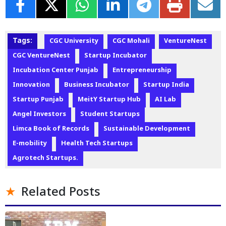
Tags:
CGC University
CGC Mohali
VentureNest
CGC VentureNest
Startup Incubator
Incubation Center Punjab
Entrepreneurship
Innovation
Business Incubator
Startup India
Startup Punjab
MeitY Startup Hub
AI Lab
Angel Investors
Student Startups
Limca Book of Records
Sustainable Development
E-mobility
Health Tech Startups
Agrotech Startups.
Related Posts