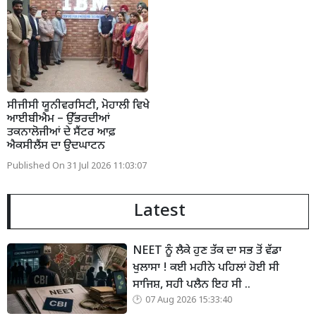
ਸੀਜੀਸੀ ਯੂਨੀਵਰਸਿਟੀ, ਮੋਹਾਲੀ ਵਿਖੇ
ਆਈਬੀਐਮ – ਉੱਭਰਦੀਆਂ
ਤਕਨਾਲੋਜੀਆਂ ਦੇ ਸੈਂਟਰ ਆਫ਼
ਐਕਸੀਲੈਂਸ ਦਾ ਉਦਘਾਟਨ
Published On 31 Jul 2026 11:03:07
Latest
NEET ਨੂੰ ਲੈਕੇ ਹੁਣ ਤੱਕ ਦਾ ਸਭ ਤੋਂ ਵੱਡਾ
ਖੁਲਾਸਾ ! ਕਈ ਮਹੀਨੇ ਪਹਿਲਾਂ ਹੋਈ ਸੀ
ਸਾਜਿਸ਼, ਸਹੀ ਪਲੈਨ ਇਹ ਸੀ ..
07 Aug 2026 15:33:40