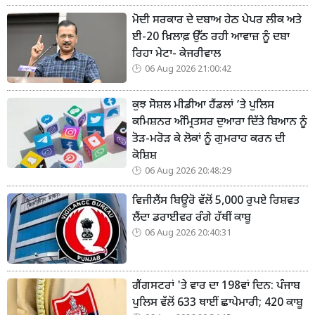
ਮੋਦੀ ਸਰਕਾਰ ਦੇ ਦਬਾਅ ਹੇਠ ਪੇਪਰ ਲੀਕ ਅਤੇ
ਈ-20 ਖ਼ਿਲਾਫ਼ ਉੱਠ ਰਹੀ ਆਵਾਜ਼ ਨੂੰ ਦਬਾ
ਰਿਹਾ ਮੇਟਾ- ਕੇਜਰੀਵਾਲ
06 Aug 2026 21:00:42
ਕੁਝ ਸੋਸ਼ਲ ਮੀਡੀਆ ਹੈਂਡਲਾਂ ’ਤੇ ਪੁਲਿਸ
ਕਮਿਸ਼ਨਰ ਅੰਮ੍ਰਿਤਸਰ ਦੁਆਰਾ ਦਿੱਤੇ ਬਿਆਨ ਨੂੰ
ਤੋੜ-ਮਰੋੜ ਕੇ ਲੋਕਾਂ ਨੂੰ ਗੁਮਰਾਹ ਕਰਨ ਦੀ
ਕੋਸ਼ਿਸ਼
06 Aug 2026 20:48:29
ਵਿਜੀਲੈਂਸ ਬਿਊਰੋ ਵੱਲੋਂ 5,000 ਰੁਪਏ ਰਿਸ਼ਵਤ
ਲੈਂਦਾ ਡਰਾਈਵਰ ਰੰਗੇ ਹੱਥੀਂ ਕਾਬੂ
06 Aug 2026 20:40:31
ਗੈਂਗਸਟਰਾਂ 'ਤੇ ਵਾਰ ਦਾ 198ਵਾਂ ਦਿਨ: ਪੰਜਾਬ
ਪੁਲਿਸ ਵੱਲੋਂ 633 ਥਾਈਂ ਛਾਪੇਮਾਰੀ; 420 ਕਾਬੂ