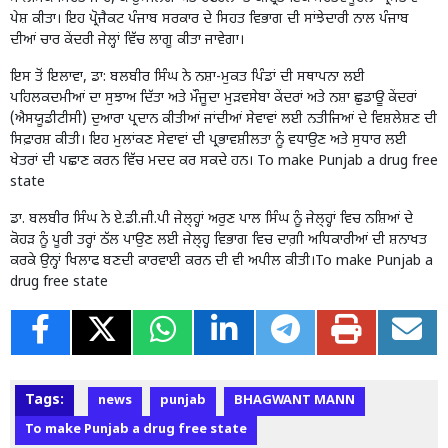
ਪੇਸ਼ ਕੀਤਾ। ਇਹ ਪ੍ਰੋਜੈਕਟ ਪੰਜਾਬ ਸਰਕਾਰ ਦੇ ਸਿਹਤ ਵਿਭਾਗ ਦੀ ਸਾਂਝੇਦਾਰੀ ਨਾਲ ਪੰਜਾਬ
ਦੀਆਂ ਚਾਰ ਕੇਂਦਰੀ ਜੇਲ੍ਹਾਂ ਵਿੱਚ ਲਾਗੂ ਕੀਤਾ ਜਾਵੇਗਾ।
ਇਸ ਤੋਂ ਇਲਾਵਾ, ਡਾ: ਬਲਬੀਰ ਸਿੰਘ ਨੇ ਨਸ਼ਾ-ਮੁਕਤ ਪਿੰਡਾਂ ਦੀ ਸਥਾਪਨਾ ਲਈ
ਪਹਿਲਕਦਮੀਆਂ ਦਾ ਸੁਝਾਅ ਦਿੱਤਾ ਅਤੇ ਮੌਜੂਦਾ ਮੁੜਵਸੇਬਾ ਕੇਂਦਰਾਂ ਅਤੇ ਨਸ਼ਾ ਛੁਡਾਊ ਕੇਂਦਰਾਂ
(ਐਸਯੂਡੀਟੀਸੀ) ਦੁਆਰਾ ਪ੍ਰਦਾਨ ਕੀਤੀਆਂ ਜਾਂਦੀਆਂ ਸੇਵਾਵਾਂ ਲਈ ਨਤੀਜਿਆਂ ਦੇ ਵਿਸ਼ਲੇਸ਼ਣ ਦੀ
ਸਿਫ਼ਾਰਸ਼ ਕੀਤੀ। ਇਹ ਮੁਲਾਂਕਣ ਸੇਵਾਵਾਂ ਦੀ ਪ੍ਰਭਾਵਸ਼ੀਲਤਾ ਨੂੰ ਵਧਾਉਣ ਅਤੇ ਸੁਧਾਰ ਲਈ
ਖੇਤਰਾਂ ਦੀ ਪਛਾਣ ਕਰਨ ਵਿੱਚ ਮਦਦ ਕਰ ਸਕਦੇ ਹਨ। To make Punjab a drug free
state
ਡਾ. ਬਲਬੀਰ ਸਿੰਘ ਨੇ ਏ.ਡੀ.ਜੀ.ਪੀ ਜੇਲ੍ਹ੍ਹਾਂ ਅਰੁਣ ਪਾਲ ਸਿੰਘ ਨੂੰ ਜੇਲ੍ਹ੍ਹਾਂ ਵਿਚ ਨਸ਼ਿਆਂ ਦੇ
ਕੋਹੜ ਨੂੰ ਪੂਰੀ ਤਰ੍ਹਾਂ ਠੱਲ ਪਾਉਣ ਲਈ ਜੇਲ੍ਹ੍ਹ ਵਿਭਾਗ ਵਿਚ ਦਾਗ਼ੀ ਅਧਿਕਾਰੀਆਂ ਦੀ ਸ਼ਨਾਖਤ
ਕਰਕੇ ਉਨ੍ਹਾਂ ਖਿਲਾਫ ਬਣਦੀ ਕਾਰਵਾਈ ਕਰਨ ਦੀ ਵੀ ਅਪੀਲ ਕੀਤੀ।To make Punjab a
drug free state
Tags:
news
punjab
BHAGWANT MANN
To make Punjab a drug free state