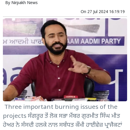
By
Nirpakh News
On
27 Jul 2024 16:19:19
Three important burning issues of the
projects ਸੰਗਰੂਰ ਤੋਂ ਲੋਕ ਸਭਾ ਮੈਂਬਰ ਗੁਰਮੀਤ ਸਿੰਘ ਮੀਤ
ਹੇਅਰ ਨੇ ਸੰਸਦੀ ਹਲਕੇ ਨਾਲ ਸਬੰਧਤ ਕੌਮੀ ਹਾਈਵੇਜ਼ ਪ੍ਰਾਜੈਕਟਾਂ