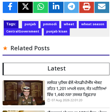
Tags:
punjab
pmmodi
wheat
wheat season
CentralGovernment
punjab kisan
Related Posts
Latest
ਜਲੰਧਰ ਪੁਲਿਸ ਵੱਲੋਂ ਐਨਡੀਪੀਐੱਸ ਐਕਟ
ਤਹਿਤ 1,201 ਮਾਮਲੇ ਦਰਜ, ਸੱਤ ਮਹੀਨਿਆਂ
ਵਿੱਚ 1,440 ਨਸ਼ਾ ਤਸਕਰ ਗ੍ਰਿਫ਼ਤਾਰ
07 Aug 2026 22:01:20