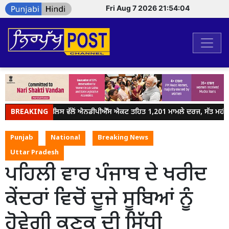
Fri Aug 7 2026 21:54:04
BREAKING
ਜਲੰਧਰ ਪੁਲਿਸ ਵੱਲੋਂ ਐਨਡੀਪੀਐੱਸ ਐਕਟ ਤਹਿਤ 1,201 ਮਾਮਲੇ ਦਰਜ, ਸੱਤ ਮਹੀਨਿਆ
Punjab
National
Breaking News
Uttar Pradesh
ਪਹਿਲੀ ਵਾਰ ਪੰਜਾਬ ਦੇ ਖਰੀਦ
ਕੇਂਦਰਾਂ ਵਿਚੋਂ ਦੂਜੇ ਸੂਬਿਆਂ ਨੂੰ
ਹੋਵੇਗੀ ਕਣਕ ਦੀ ਸਿੱਧੀ