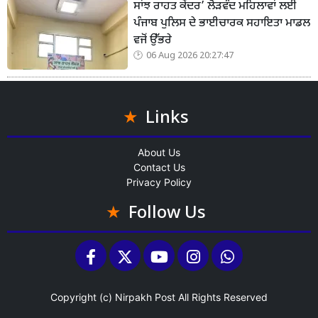
ਸਾਂਝ ਰਾਹਤ ਕੇਂਦਰ’ ਲੋੜਵੰਦ ਮਹਿਲਾਵਾਂ ਲਈ
ਪੰਜਾਬ ਪੁਲਿਸ ਦੇ ਭਾਈਚਾਰਕ ਸਹਾਇਤਾ ਮਾਡਲ
ਵਜੋਂ ਉੱਭਰੇ
06 Aug 2026 20:27:47
Links
About Us
Contact Us
Privacy Policy
Follow Us
Copyright (c)
Nirpakh Post
All Rights Reserved