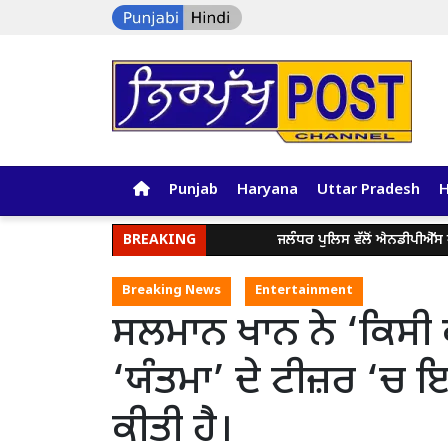
Punjab
Haryana
Uttar Pradesh
BREAKING
ਜਲੰਧਰ ਪੁਲਿਸ ਵੱਲੋਂ ਐਨਡੀਪੀਐੱਸ ਐਕਟ ਤ
Breaking News
Entertainment
ਸਲਮਾਨ ਖਾਨ ਨੇ ‘ਕਿਸੀ 
‘ਯੰਤਮਾ’ ਦੇ ਟੀਜ਼ਰ ‘ਚ 
ਕੀਤੀ ਹੈ।