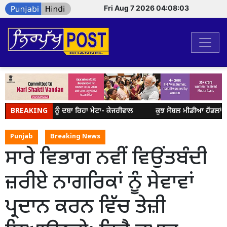
Fri Aug 7 2026 04:08:03
਼ ਉੱਠ ਰਹੀ ਆਵਾਜ਼ ਨੂੰ ਦਬਾ ਰਿਹਾ ਮੇਟਾ- ਕੇਜਰੀਵਾਲ
BREAKING
ਕੁਝ ਸੋਸ਼ਲ ਮੀਡੀਆ ਹੈਂਡਲਾਂ ’ਤ
Punjab
Breaking News
ਸਾਰੇ ਵਿਭਾਗ ਨਵੀਂ ਵਿਉਂਤਬੰਦੀ
ਜ਼ਰੀਏ ਨਾਗਰਿਕਾਂ ਨੂੰ ਸੇਵਾਵਾਂ
ਪ੍ਰਦਾਨ ਕਰਨ ਵਿੱਚ ਤੇਜ਼ੀ