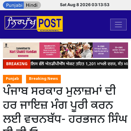
Sat Aug 8 2026 03:13:53
BREAKING
ਜਲੰਧਰ ਪੁਲਿਸ ਵੱਲੋਂ ਐਨਡੀਪੀਐੱਸ ਐਕਟ ਤਹਿਤ 1,201 ਮਾਮਲੇ ਦਰਜ, ਸੱਤ ਮਹੀਨਿਆ
Punjab
Breaking News
ਪੰਜਾਬ ਸਰਕਾਰ ਮੁਲਾਜ਼ਮਾਂ ਦੀ
ਹਰ ਜਾਇਜ਼ ਮੰਗ ਪੂਰੀ ਕਰਨ
ਲਈ ਵਚਨਬੱਧ- ਹਰਭਜਨ ਸਿੰਘ