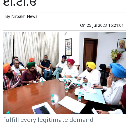
ਈ.ਟੀ.ਓ
By
Nirpakh News
On
25 Jul 2023 16:21:01
fulfill every legitimate demand