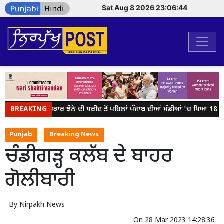
Sat Aug 8 2026 23:06:44
BREAKING
ਕੇਂਦਰ ਸਰਕਾਰ ਝੋਨੇ ਦੀ ਖਰੀਦ ਤੋਂ ਪਹਿਲਾਂ ਪੰਜਾਬ ਦੀਆਂ ਮੰਡੀਆਂ 'ਚ ਪਿਆ 18 ਲੱਖ
Punjab
Breaking News
ਚੰਡੀਗੜ੍ਹ ਕਲੱਬ ਦੇ ਬਾਹਰ
ਗੋਲੀਬਾਰੀ
By
Nirpakh News
On
28 Mar 2023 14:28:36