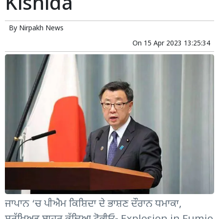
Kishida
By
Nirpakh News
On
15 Apr 2023 13:25:34
ਜਾਪਾਨ ‘ਚ ਪੀਐਮ ਕਿਸ਼ਿਦਾ ਦੇ ਭਾਸ਼ਣ ਦੌਰਾਨ ਧਮਾਕਾ,