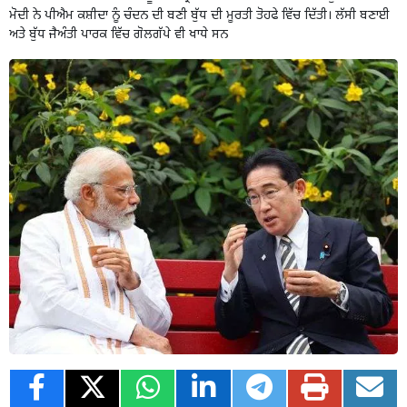
ਮੋਦੀ ਨੇ ਪੀਐਮ ਕਸ਼ੀਦਾ ਨੂੰ ਚੰਦਨ ਦੀ ਬਣੀ ਬੁੱਧ ਦੀ ਮੂਰਤੀ ਤੋਹਫੇ ਵਿੱਚ ਦਿੱਤੀ। ਲੱਸੀ ਬਣਾਈ
ਅਤੇ ਬੁੱਧ ਜੈਅੰਤੀ ਪਾਰਕ ਵਿੱਚ ਗੋਲਗੱਪੇ ਵੀ ਖਾਧੇ ਸਨ