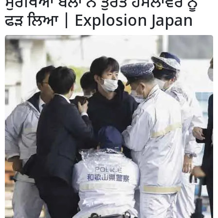
ਸੁਰੱਖਿਆ ਬਲਾਂ ਨੇ ਤੁਰੰਤ ਹਮਲਾਵਰ ਨੂੰ
ਫੜ ਲਿਆ | Explosion Japan