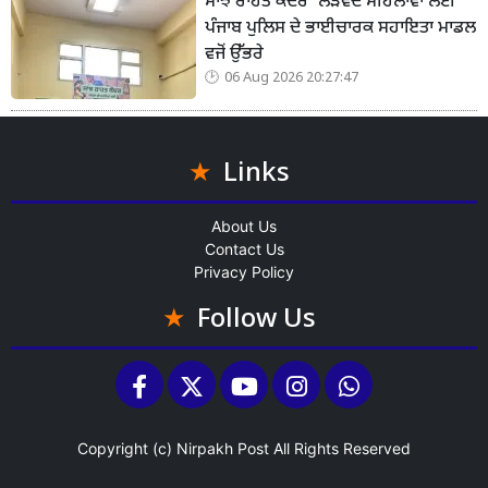
ਸਾਂਝ ਰਾਹਤ ਕੇਂਦਰ’ ਲੋੜਵੰਦ ਮਹਿਲਾਵਾਂ ਲਈ
ਪੰਜਾਬ ਪੁਲਿਸ ਦੇ ਭਾਈਚਾਰਕ ਸਹਾਇਤਾ ਮਾਡਲ
ਵਜੋਂ ਉੱਭਰੇ
06 Aug 2026 20:27:47
Links
About Us
Contact Us
Privacy Policy
Follow Us
Copyright (c)
Nirpakh Post
All Rights Reserved